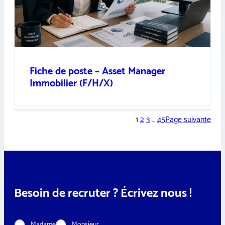
Fiche de poste – Asset Manager
Immobilier (F/H/X)
1
2
3
…
45
Page suivante
Besoin de recruter ? Écrivez nous !
C
Madame
Monsieur