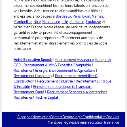
connaissance du tissu économique local, nos consultants
:
expérimentés identifient les meilleurs talents en fonction de
vos besoins. Achil met en relation candidats qualifiés et
entreprises ambitieuses à
Bordeaux
,
Paris
,
Lyon
,
Nantes
,
Montpellier
,
Nice
,
Strasbourg
,
Lille
,
Marseille
,
Toulouse
et
partout en France. Notre réseau de recruteurs indépendants
garantit réactivité, proximité et accompagnement
personnalisé pour répondre efficacement aux enjeux de
recrutement et attirer durablement les profils clés de votre
croissance.
Achil Executive Search
|
Recrutement Assurance, Banque &
CGP
|
Recrutement Audit & Expertise Comptable
|
Recrutement Énergie, Environnement & Agriculture
|
Recrutement Hospitality
|
Recrutement Immobilier &
Construction
|
Recrutement Industrie
|
Recrutement Juridique
& Fiscalité
|
Recrutement Logistique & Transport
|
Recrutement Santé
|
Recrutement Services aux entreprises
Recrutement Tech & Digital
À propos
Newsletter
Contact
Déontologie
Confidentialité
Cookies
Mentions légales
Devenir recruteur freelance