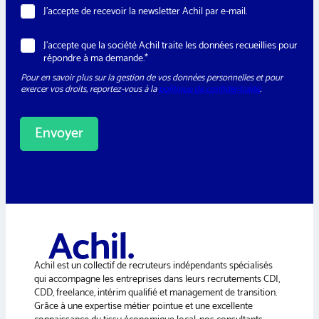
N
J’accepte de recevoir la newsletter Achil par e-mail.
e
w
R
J’accepte que la société Achil traite les données recueillies pour
s
G
répondre à ma demande.*
l
P
e
Pour en savoir plus sur la gestion de vos données personnelles et pour
D
t
exercer vos droits, reportez-vous à la
politique de confidentialité
.
*
t
e
r
Envoyer
A
l
t
e
r
n
a
Achil est un collectif de recruteurs indépendants spécialisés
t
qui accompagne les entreprises dans leurs recrutements CDI,
i
CDD, freelance, intérim qualifié et management de transition.
v
Grâce à une expertise métier pointue et une excellente
e