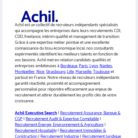
r
n
a
Achil est un collectif de recruteurs indépendants spécialisés
t
qui accompagne les entreprises dans leurs recrutements CDI,
i
CDD, freelance, intérim qualifié et management de transition.
v
Grâce à une expertise métier pointue et une excellente
e
connaissance du tissu économique local, nos consultants
:
expérimentés identifient les meilleurs talents en fonction de
vos besoins. Achil met en relation candidats qualifiés et
entreprises ambitieuses à
Bordeaux
,
Paris
,
Lyon
,
Nantes
,
Montpellier
,
Nice
,
Strasbourg
,
Lille
,
Marseille
,
Toulouse
et
partout en France. Notre réseau de recruteurs indépendants
garantit réactivité, proximité et accompagnement
personnalisé pour répondre efficacement aux enjeux de
recrutement et attirer durablement les profils clés de votre
croissance.
Achil Executive Search
|
Recrutement Assurance, Banque &
CGP
|
Recrutement Audit & Expertise Comptable
|
Recrutement Énergie, Environnement & Agriculture
|
Recrutement Hospitality
|
Recrutement Immobilier &
Construction
|
Recrutement Industrie
|
Recrutement Juridique