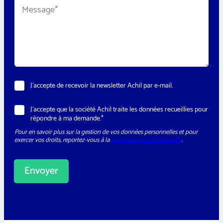
M
h
e
o
s
n
s
e
a
*
g
e
*
N
J’accepte de recevoir la newsletter Achil par e-mail.
e
w
R
J’accepte que la société Achil traite les données recueillies pour
s
G
répondre à ma demande.*
l
P
e
Pour en savoir plus sur la gestion de vos données personnelles et pour
D
t
exercer vos droits, reportez-vous à la
politique de confidentialité
.
*
t
e
r
Envoyer
A
l
t
e