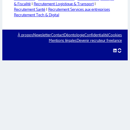
& Fiscalité
|
Recrutement Logistique & Transport
|
Recrutement Santé
|
Recrutement Services aux entreprises
Recrutement Tech & Digital
À propos
Newsletter
Contact
Déontologie
Confidentialité
Cookies
Mentions légales
Devenir recruteur freelance
LinkedIn
hellow