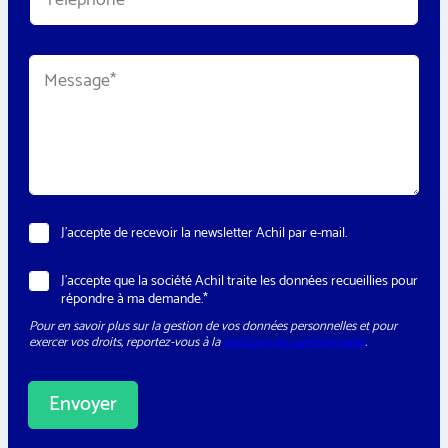
*
l
é
p
M
h
e
o
s
n
s
e
a
*
g
e
*
N
J’accepte de recevoir la newsletter Achil par e-mail.
e
w
*
R
J’accepte que la société Achil traite les données recueillies pour
s
R
G
répondre à ma demande.*
l
G
P
e
P
Pour en savoir plus sur la gestion de vos données personnelles et pour
D
t
D
exercer vos droits, reportez-vous à la
politique de confidentialité
.
*
t
T
e
é
r
l
Envoyer
é
p
h
A