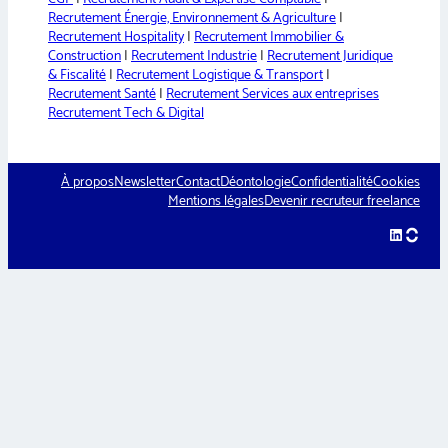
Recrutement Énergie, Environnement & Agriculture
|
Recrutement Hospitality
|
Recrutement Immobilier &
Construction
|
Recrutement Industrie
|
Recrutement Juridique
& Fiscalité
|
Recrutement Logistique & Transport
|
Recrutement Santé
|
Recrutement Services aux entreprises
Recrutement Tech & Digital
À propos
Newsletter
Contact
Déontologie
Confidentialité
Cookies
Mentions légales
Devenir recruteur freelance
LinkedIn
hellow