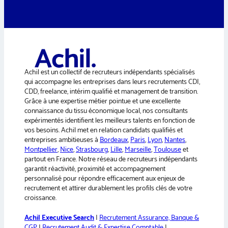
o
l
n
t
e
e
r
n
a
Achil est un collectif de recruteurs indépendants spécialisés
t
qui accompagne les entreprises dans leurs recrutements CDI,
i
CDD, freelance, intérim qualifié et management de transition.
v
Grâce à une expertise métier pointue et une excellente
e
connaissance du tissu économique local, nos consultants
:
expérimentés identifient les meilleurs talents en fonction de
vos besoins. Achil met en relation candidats qualifiés et
entreprises ambitieuses à
Bordeaux
,
Paris
,
Lyon
,
Nantes
,
Montpellier
,
Nice
,
Strasbourg
,
Lille
,
Marseille
,
Toulouse
et
partout en France. Notre réseau de recruteurs indépendants
garantit réactivité, proximité et accompagnement
personnalisé pour répondre efficacement aux enjeux de
recrutement et attirer durablement les profils clés de votre
croissance.
Achil Executive Search
|
Recrutement Assurance, Banque &
CGP
|
Recrutement Audit & Expertise Comptable
|