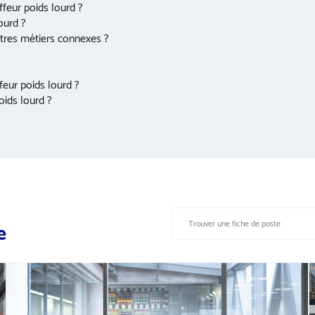
feur poids lourd ?
ourd ?
utres métiers connexes ?
feur poids lourd ?
oids lourd ?
e