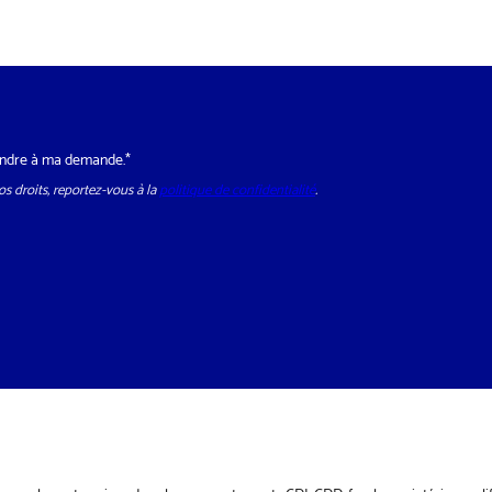
*
épondre à ma demande.*
s droits, reportez-vous à la
politique de confidentialité
.