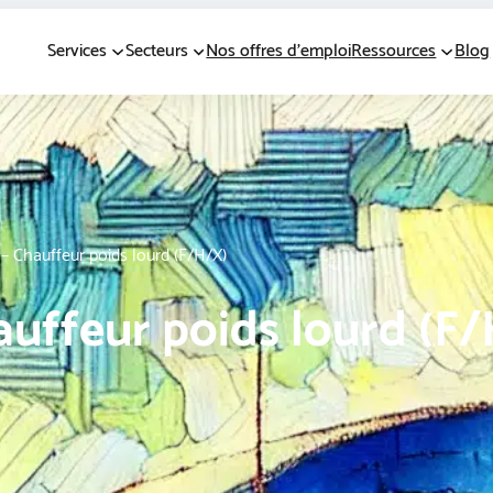
Services
Secteurs
Nos offres d’emploi
Ressources
Blog
 – Chauffeur poids lourd (F/H/X)
auffeur poids lourd (F