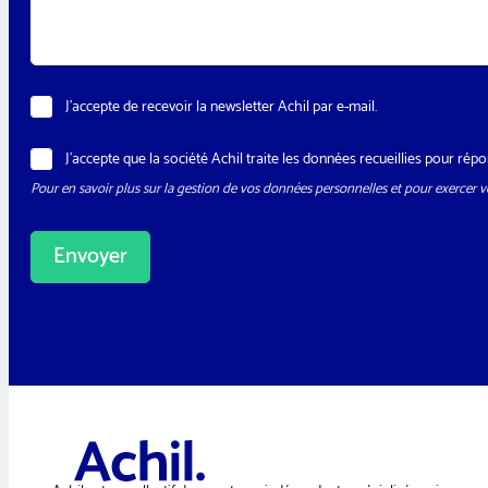
e
g
e
*
N
J’accepte de recevoir la newsletter Achil par e-mail.
e
w
R
J’accepte que la société Achil traite les données recueillies pour r
s
G
l
Pour en savoir plus sur la gestion de vos données personnelles et pour exercer vo
P
e
D
t
*
t
Envoyer
e
r
A
l
t
e
r
n
a
t
i