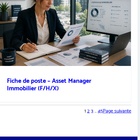
Fiche de poste – Asset Manager
Immobilier (F/H/X)
1
2
3
…
45
Page suivante