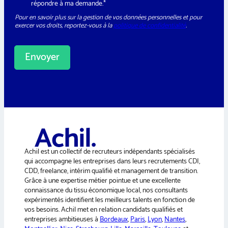
G
répondre à ma demande.*
l
p
P
e
h
Pour en savoir plus sur la gestion de vos données personnelles et pour
D
t
o
exercer vos droits, reportez-vous à la
politique de confidentialité
.
*
t
n
e
e
r
R
Envoyer
G
P
A
D
M
l
e
t
s
e
s
a
r
g
n
e
a
Achil est un collectif de recruteurs indépendants spécialisés
t
qui accompagne les entreprises dans leurs recrutements CDI,
i
CDD, freelance, intérim qualifié et management de transition.
v
Grâce à une expertise métier pointue et une excellente
e
connaissance du tissu économique local, nos consultants
:
expérimentés identifient les meilleurs talents en fonction de
vos besoins. Achil met en relation candidats qualifiés et
entreprises ambitieuses à
Bordeaux
,
Paris
,
Lyon
,
Nantes
,