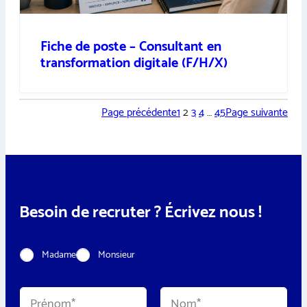
Fiche de poste – Consultant en
transformation digitale (F/H/X)
Page précédente
1
2
3
4
…
45
Page suivante
Besoin de recruter ? Écrivez nous !
C
Madame
Monsieur
i
v
i
N
l
o