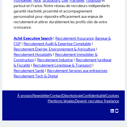
Montpellier
,
Nice
,
Strasbourg
,
Lille
,
Marseille
,
Toulouse
et
partout en France. Notre réseau de recruteurs indépendants
garantit réactivité, proximité et accompagnement
personnalisé pour répondre efficacement aux enjeux de
recrutement et attirer durablement les profils clés de votre
croissance.
Achil Executive Search
|
Recrutement Assurance, Banque &
CGP
|
Recrutement Audit & Expertise Comptable
|
Recrutement Énergie, Environnement & Agriculture
|
Recrutement Hospitality
|
Recrutement Immobilier &
Construction
|
Recrutement Industrie
|
Recrutement Juridique
& Fiscalité
|
Recrutement Logistique & Transport
|
Recrutement Santé
|
Recrutement Services aux entreprises
Recrutement Tech & Digital
À propos
Newsletter
Contact
Déontologie
Confidentialité
Cookies
Mentions légales
Devenir recruteur freelance
LinkedIn
hellow