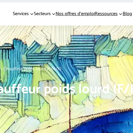
Services
Secteurs
Nos offres d’emploi
Ressources
Blog
 – Chauffeur poids lourd (F/H/X)
auffeur poids lourd (F