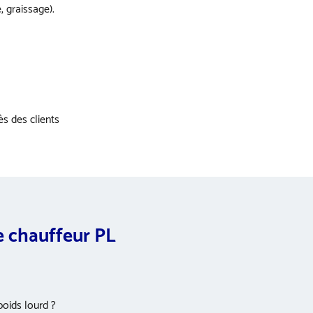
 graissage).
ès des clients
e chauffeur PL
poids lourd ?