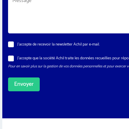
e
*
s
s
a
g
e
*
N
J’accepte de recevoir la newsletter Achil par e-mail.
e
w
R
J’accepte que la société Achil traite les données recueillies pour r
s
G
l
Pour en savoir plus sur la gestion de vos données personnelles et pour exercer vo
P
e
D
t
*
t
Envoyer
e
r
A
l
t
e
r
n