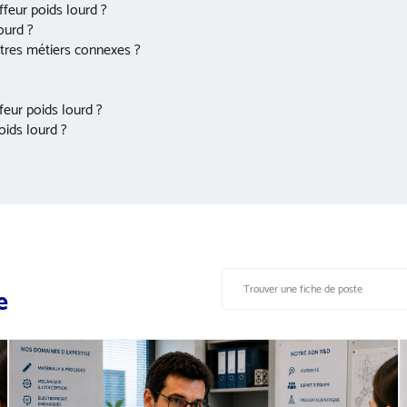
feur poids lourd ?
ourd ?
utres métiers connexes ?
feur poids lourd ?
oids lourd ?
e