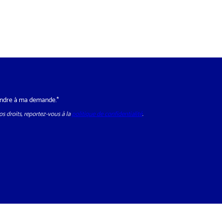
o
n
e
*
épondre à ma demande.*
s droits, reportez-vous à la
politique de confidentialité
.