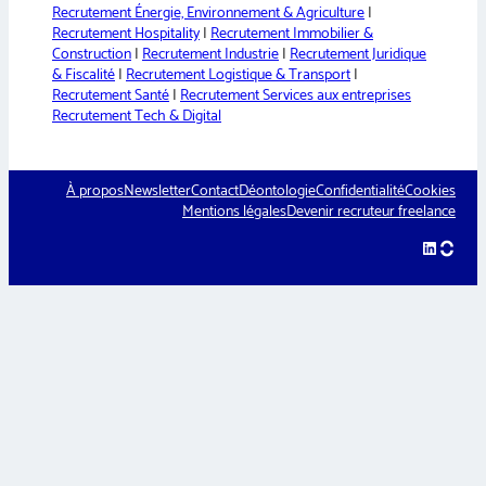
Recrutement Énergie, Environnement & Agriculture
|
Recrutement Hospitality
|
Recrutement Immobilier &
Construction
|
Recrutement Industrie
|
Recrutement Juridique
& Fiscalité
|
Recrutement Logistique & Transport
|
Recrutement Santé
|
Recrutement Services aux entreprises
Recrutement Tech & Digital
À propos
Newsletter
Contact
Déontologie
Confidentialité
Cookies
Mentions légales
Devenir recruteur freelance
LinkedIn
hellow