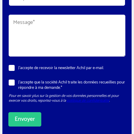
l
é
p
M
h
e
o
s
n
s
e
a
*
g
e
*
*
N
J’accepte de recevoir la newsletter Achil par e-mail.
T
e
é
w
l
R
J’accepte que la société Achil traite les données recueillies pour
s
é
G
répondre à ma demande.*
l
p
P
e
h
Pour en savoir plus sur la gestion de vos données personnelles et pour
D
t
o
exercer vos droits, reportez-vous à la
politique de confidentialité
.
*
t
n
e
e
r
*
Envoyer
*
A