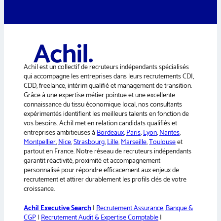
l
t
e
r
n
a
Achil est un collectif de recruteurs indépendants spécialisés
t
qui accompagne les entreprises dans leurs recrutements CDI,
i
CDD, freelance, intérim qualifié et management de transition.
v
Grâce à une expertise métier pointue et une excellente
e
connaissance du tissu économique local, nos consultants
:
expérimentés identifient les meilleurs talents en fonction de
vos besoins. Achil met en relation candidats qualifiés et
entreprises ambitieuses à
Bordeaux
,
Paris
,
Lyon
,
Nantes
,
Montpellier
,
Nice
,
Strasbourg
,
Lille
,
Marseille
,
Toulouse
et
partout en France. Notre réseau de recruteurs indépendants
garantit réactivité, proximité et accompagnement
personnalisé pour répondre efficacement aux enjeux de
recrutement et attirer durablement les profils clés de votre
croissance.
Achil Executive Search
|
Recrutement Assurance, Banque &
CGP
|
Recrutement Audit & Expertise Comptable
|