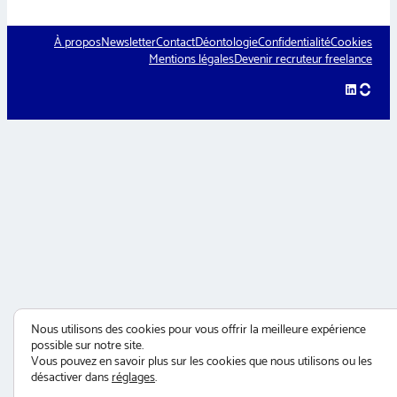
À propos
Newsletter
Contact
Déontologie
Confidentialité
Cookies
Mentions légales
Devenir recruteur freelance
LinkedIn
hellow
Nous utilisons des cookies pour vous offrir la meilleure expérience
possible sur notre site.
Vous pouvez en savoir plus sur les cookies que nous utilisons ou les
désactiver dans
réglages
.