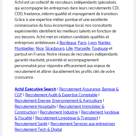
Achil est un collectif de recruteurs indépendants spécialisés
t
qui accompagne les entreprises dans leurs recrutements CDI,
i
CDD, freelance, intérim qualifié et management de transition.
v
Grâce à une expertise métier pointue et une excellente
e
connaissance du tissu économique local, nos consultants
:
expérimentés identifient les meilleurs talents en fonction de
vos besoins. Achil met en relation candidats qualifiés et
entreprises ambitieuses à
Bordeaux
,
Paris
,
Lyon
,
Nantes
,
Montpellier
,
Nice
,
Strasbourg
,
Lille
,
Marseille
,
Toulouse
et
partout en France. Notre réseau de recruteurs indépendants
garantit réactivité, proximité et accompagnement
personnalisé pour répondre efficacement aux enjeux de
recrutement et attirer durablement les profils clés de votre
croissance.
Achil Executive Search
|
Recrutement Assurance, Banque &
CGP
|
Recrutement Audit & Expertise Comptable
|
Recrutement Énergie, Environnement & Agriculture
|
Recrutement Hospitality
|
Recrutement Immobilier &
Construction
|
Recrutement Industrie
|
Recrutement Juridique
& Fiscalité
|
Recrutement Logistique & Transport
|
Recrutement Santé
|
Recrutement Services aux entreprises
Recrutement Tech & Digital