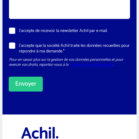
*
t
g
e
e
r
*
N
J’accepte de recevoir la newsletter Achil par e-mail.
e
w
R
J’accepte que la société Achil traite les données recueillies pour
s
G
répondre à ma demande.*
l
P
e
Pour en savoir plus sur la gestion de vos données personnelles et pour
D
t
exercer vos droits, reportez-vous à la
politique de confidentialité
.
*
t
e
r
Envoyer
A
l
t
e
r
n
a