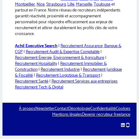
Montpellier
,
Nice
,
Strasbourg
,
Lille
,
Marseille
,
Toulouse
et
partout en France. Notre réseau de recruteurs indépendants
garantit réactivité, proximité et accompagnement
personnalisé pour répondre efficacement aux enjeux de
recrutement et attirer durablement les profils clés de votre
croissance.
Achil Executive Search
|
Recrutement Assurance, Banque &
CGP
|
Recrutement Audit & Expertise Comptable
|
Recrutement Énergie, Environnement & Agriculture
|
Recrutement Hospitality
|
Recrutement Immobilier &
Construction
|
Recrutement Industrie
|
Recrutement Juridique
& Fiscalité
|
Recrutement Logistique & Transport
|
Recrutement Santé
|
Recrutement Services aux entreprises
Recrutement Tech & Digital
À propos
Newsletter
Contact
Déontologie
Confidentialité
Cookies
Mentions légales
Devenir recruteur freelance
LinkedIn
hellow