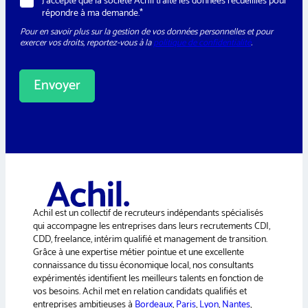
R
J’accepte que la société Achil traite les données recueillies pour
s
G
répondre à ma demande.*
l
P
e
Pour en savoir plus sur la gestion de vos données personnelles et pour
D
t
exercer vos droits, reportez-vous à la
politique de confidentialité
.
*
t
e
r
Envoyer
A
l
t
e
r
n
a
Achil est un collectif de recruteurs indépendants spécialisés
t
qui accompagne les entreprises dans leurs recrutements CDI,
i
CDD, freelance, intérim qualifié et management de transition.
v
Grâce à une expertise métier pointue et une excellente
e
connaissance du tissu économique local, nos consultants
:
expérimentés identifient les meilleurs talents en fonction de
vos besoins. Achil met en relation candidats qualifiés et
entreprises ambitieuses à
Bordeaux
,
Paris
,
Lyon
,
Nantes
,