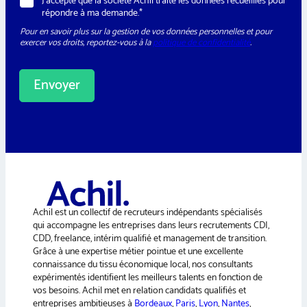
R
J’accepte que la société Achil traite les données recueillies pour
s
G
répondre à ma demande.*
l
P
e
Pour en savoir plus sur la gestion de vos données personnelles et pour
D
t
exercer vos droits, reportez-vous à la
politique de confidentialité
.
*
t
e
r
Envoyer
A
l
t
e
r
n
a
Achil est un collectif de recruteurs indépendants spécialisés
t
qui accompagne les entreprises dans leurs recrutements CDI,
i
CDD, freelance, intérim qualifié et management de transition.
v
Grâce à une expertise métier pointue et une excellente
e
connaissance du tissu économique local, nos consultants
:
expérimentés identifient les meilleurs talents en fonction de
vos besoins. Achil met en relation candidats qualifiés et
entreprises ambitieuses à
Bordeaux
,
Paris
,
Lyon
,
Nantes
,