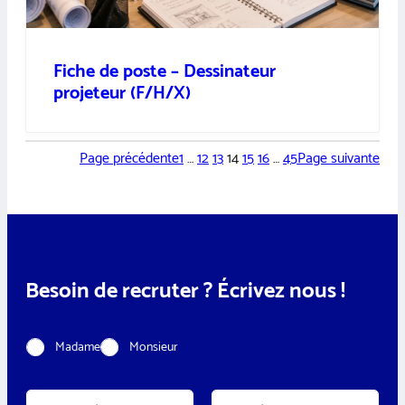
Fiche de poste – Dessinateur
projeteur (F/H/X)
Page précédente
1
…
12
13
14
15
16
…
45
Page suivante
Besoin de recruter ? Écrivez nous !
C
Madame
Monsieur
i
v
i
N