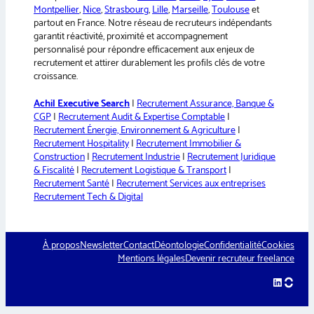
Montpellier
,
Nice
,
Strasbourg
,
Lille
,
Marseille
,
Toulouse
et
partout en France. Notre réseau de recruteurs indépendants
garantit réactivité, proximité et accompagnement
personnalisé pour répondre efficacement aux enjeux de
recrutement et attirer durablement les profils clés de votre
croissance.
Achil Executive Search
|
Recrutement Assurance, Banque &
CGP
|
Recrutement Audit & Expertise Comptable
|
Recrutement Énergie, Environnement & Agriculture
|
Recrutement Hospitality
|
Recrutement Immobilier &
Construction
|
Recrutement Industrie
|
Recrutement Juridique
& Fiscalité
|
Recrutement Logistique & Transport
|
Recrutement Santé
|
Recrutement Services aux entreprises
Recrutement Tech & Digital
À propos
Newsletter
Contact
Déontologie
Confidentialité
Cookies
Mentions légales
Devenir recruteur freelance
LinkedIn
hellow