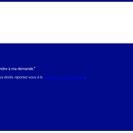
p
h
o
n
e
*
épondre à ma demande.*
s droits, reportez-vous à la
politique de confidentialité
.