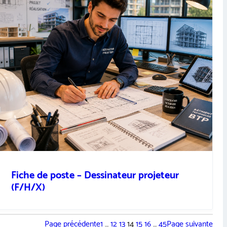
Fiche de poste – Dessinateur projeteur
(F/H/X)
Page précédente
1
…
12
13
14
15
16
…
45
Page suivante