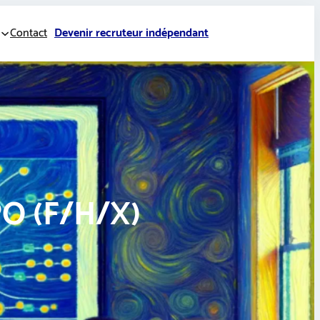
Contact
Devenir recruteur indépendant
PO (F/H/X)