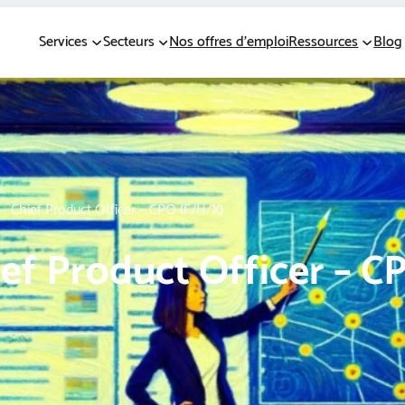
Services
Secteurs
Nos offres d’emploi
Ressources
Blog
 – Chief Product Officer – CPO (F/H/X)
ief Product Officer – C