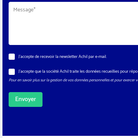
i
l
M
l
N
e
*
o
s
m
s
*
a
g
e
*
N
J’accepte de recevoir la newsletter Achil par e-mail.
e
w
R
J’accepte que la société Achil traite les données recueillies pour r
s
G
l
Pour en savoir plus sur la gestion de vos données personnelles et pour exercer vo
P
e
D
t
*
t
Envoyer
e
r
A
l
t
e
r