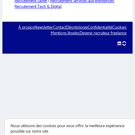
Recrutement Santé
|
Recrutement Services aux entreprises
Recrutement Tech & Digital
À propos
Newsletter
Contact
Déontologie
Confidentialité
Cookies
Mentions légales
Devenir recruteur freelance
LinkedIn
hellow
Nous utilisons des cookies pour vous offrir la meilleure expérience
possible sur notre site.