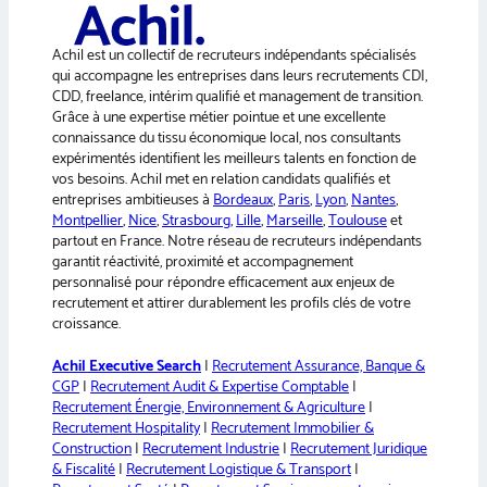
n
t
a
e
r
Achil est un collectif de recruteurs indépendants spécialisés
t
qui accompagne les entreprises dans leurs recrutements CDI,
i
CDD, freelance, intérim qualifié et management de transition.
v
Grâce à une expertise métier pointue et une excellente
e
connaissance du tissu économique local, nos consultants
:
expérimentés identifient les meilleurs talents en fonction de
vos besoins. Achil met en relation candidats qualifiés et
entreprises ambitieuses à
Bordeaux
,
Paris
,
Lyon
,
Nantes
,
Montpellier
,
Nice
,
Strasbourg
,
Lille
,
Marseille
,
Toulouse
et
partout en France. Notre réseau de recruteurs indépendants
garantit réactivité, proximité et accompagnement
personnalisé pour répondre efficacement aux enjeux de
recrutement et attirer durablement les profils clés de votre
croissance.
Achil Executive Search
|
Recrutement Assurance, Banque &
CGP
|
Recrutement Audit & Expertise Comptable
|
Recrutement Énergie, Environnement & Agriculture
|
Recrutement Hospitality
|
Recrutement Immobilier &
Construction
|
Recrutement Industrie
|
Recrutement Juridique
& Fiscalité
|
Recrutement Logistique & Transport
|