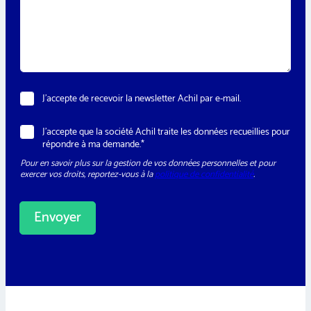
s
n
s
e
a
*
g
e
*
N
J’accepte de recevoir la newsletter Achil par e-mail.
e
w
T
R
J’accepte que la société Achil traite les données recueillies pour
s
é
G
répondre à ma demande.*
l
l
P
e
é
Pour en savoir plus sur la gestion de vos données personnelles et pour
D
t
p
exercer vos droits, reportez-vous à la
politique de confidentialité
.
*
t
h
e
o
r
n
Envoyer
e
*
N
A
e
l
w
t
s
e
l
e
r
t