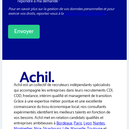
G
répondre à ma demande.*
l
l
P
e
E
Pour en savoir plus sur la gestion de vos données personnelles et pour
D
t
-
exercer vos droits, reportez-vous à la
politique de confidentialité
.
*
t
m
e
a
r
i
Envoyer
l
N
A
e
w
l
s
t
l
e
e
t
r
t
n
e
a
r
Achil est un collectif de recruteurs indépendants spécialisés
t
qui accompagne les entreprises dans leurs recrutements CDI,
i
CDD, freelance, intérim qualifié et management de transition.
v
Grâce à une expertise métier pointue et une excellente
e
connaissance du tissu économique local, nos consultants
:
expérimentés identifient les meilleurs talents en fonction de
vos besoins. Achil met en relation candidats qualifiés et
entreprises ambitieuses à
Bordeaux
,
Paris
,
Lyon
,
Nantes
,
Montpellier
,
Nice
,
Strasbourg
,
Lille
,
Marseille
,
Toulouse
et