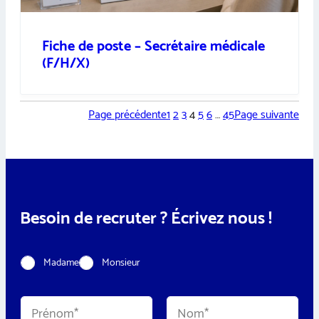
Fiche de poste – Secrétaire médicale
(F/H/X)
Page précédente
1
2
3
4
5
6
…
45
Page suivante
Besoin de recruter ? Écrivez nous !
C
Madame
Monsieur
i
v
i
N
l
o