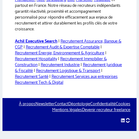
partout en France. Notre réseau de recruteurs indépendants
garantit réactivité, proximité et accompagnement
personnalisé pour répondre efficacement aux enjeux de
recrutement et attirer durablement les profils clés de votre
croissance.
Achil Executive Search
|
Recrutement Assurance, Banque &
CGP
|
Recrutement Audit & Expertise Comptable
|
Recrutement Énergie, Environnement & Agriculture
|
Recrutement Hospitality
|
Recrutement Immobilier &
Construction
|
Recrutement Industrie
|
Recrutement Juridique
& Fiscalité
|
Recrutement Logistique & Transport
|
Recrutement Santé
|
Recrutement Services aux entreprises
Recrutement Tech & Digital
À propos
Newsletter
Contact
Déontologie
Confidentialité
Cookies
Mentions légales
Devenir recruteur freelance
LinkedIn
hellow