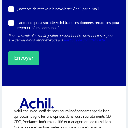
N
J’accepte de recevoir la newsletter Achil par e-mail.
e
w
R
J’accepte que la société Achil traite les données recueillies pour
s
G
répondre à ma demande.*
l
P
e
Pour en savoir plus sur la gestion de vos données personnelles et pour
D
t
exercer vos droits, reportez-vous à la
politique de confidentialité
.
*
t
e
r
Envoyer
A
l
t
e
r
n
a
Achil est un collectif de recruteurs indépendants spécialisés
t
qui accompagne les entreprises dans leurs recrutements CDI,
i
CDD, freelance, intérim qualifié et management de transition.
v
Grâce à une expertise métier pointue et une excellente