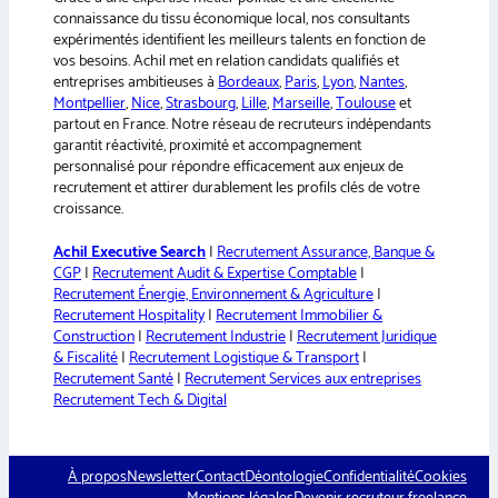
e
connaissance du tissu économique local, nos consultants
:
expérimentés identifient les meilleurs talents en fonction de
vos besoins. Achil met en relation candidats qualifiés et
entreprises ambitieuses à
Bordeaux
,
Paris
,
Lyon
,
Nantes
,
Montpellier
,
Nice
,
Strasbourg
,
Lille
,
Marseille
,
Toulouse
et
partout en France. Notre réseau de recruteurs indépendants
garantit réactivité, proximité et accompagnement
personnalisé pour répondre efficacement aux enjeux de
recrutement et attirer durablement les profils clés de votre
croissance.
Achil Executive Search
|
Recrutement Assurance, Banque &
CGP
|
Recrutement Audit & Expertise Comptable
|
Recrutement Énergie, Environnement & Agriculture
|
Recrutement Hospitality
|
Recrutement Immobilier &
Construction
|
Recrutement Industrie
|
Recrutement Juridique
& Fiscalité
|
Recrutement Logistique & Transport
|
Recrutement Santé
|
Recrutement Services aux entreprises
Recrutement Tech & Digital
À propos
Newsletter
Contact
Déontologie
Confidentialité
Cookies