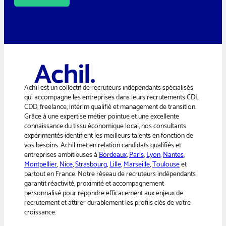
A
l
t
e
r
n
a
Achil est un collectif de recruteurs indépendants spécialisés
t
qui accompagne les entreprises dans leurs recrutements CDI,
i
CDD, freelance, intérim qualifié et management de transition.
v
Grâce à une expertise métier pointue et une excellente
e
connaissance du tissu économique local, nos consultants
:
expérimentés identifient les meilleurs talents en fonction de
vos besoins. Achil met en relation candidats qualifiés et
entreprises ambitieuses à
Bordeaux
,
Paris
,
Lyon
,
Nantes
,
Montpellier
,
Nice
,
Strasbourg
,
Lille
,
Marseille
,
Toulouse
et
partout en France. Notre réseau de recruteurs indépendants
garantit réactivité, proximité et accompagnement
personnalisé pour répondre efficacement aux enjeux de
recrutement et attirer durablement les profils clés de votre
croissance.