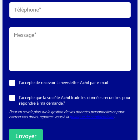
i
T
l
é
*
l
é
p
M
h
e
o
s
n
s
e
a
*
g
e
*
N
J’accepte de recevoir la newsletter Achil par e-mail.
e
w
R
J’accepte que la société Achil traite les données recueillies pour
s
G
répondre à ma demande.*
l
P
e
Pour en savoir plus sur la gestion de vos données personnelles et pour
D
t
exercer vos droits, reportez-vous à la
politique de confidentialité
.
*
t
e
r
Envoyer