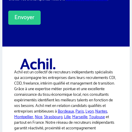
*
t
i
e
v
r
i
Envoyer
l
i
A
t
é
l
*
t
e
r
n
a
Achil est un collectif de recruteurs indépendants spécialisés
t
qui accompagne les entreprises dans leurs recrutements CDI,
i
CDD, freelance, intérim qualifié et management de transition.
v
Grâce à une expertise métier pointue et une excellente
e
connaissance du tissu économique local, nos consultants
:
expérimentés identifient les meilleurs talents en fonction de
vos besoins. Achil met en relation candidats qualifiés et
entreprises ambitieuses à
Bordeaux
,
Paris
,
Lyon
,
Nantes
,
Montpellier
,
Nice
,
Strasbourg
,
Lille
,
Marseille
,
Toulouse
et
partout en France. Notre réseau de recruteurs indépendants
garantit réactivité, proximité et accompagnement