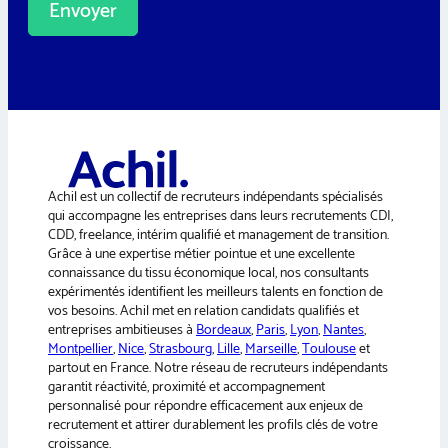
Envoyer
A
l
t
e
r
n
a
Achil est un collectif de recruteurs indépendants spécialisés
t
qui accompagne les entreprises dans leurs recrutements CDI,
i
CDD, freelance, intérim qualifié et management de transition.
v
Grâce à une expertise métier pointue et une excellente
e
connaissance du tissu économique local, nos consultants
:
expérimentés identifient les meilleurs talents en fonction de
vos besoins. Achil met en relation candidats qualifiés et
entreprises ambitieuses à
Bordeaux
,
Paris
,
Lyon
,
Nantes
,
Montpellier
,
Nice
,
Strasbourg
,
Lille
,
Marseille
,
Toulouse
et
partout en France. Notre réseau de recruteurs indépendants
garantit réactivité, proximité et accompagnement
personnalisé pour répondre efficacement aux enjeux de
recrutement et attirer durablement les profils clés de votre
croissance.