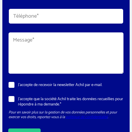
a
i
T
l
é
*
l
é
*
p
M
C
h
e
i
o
s
v
n
s
i
e
a
l
*
g
i
e
t
*
é
E
-
N
J’accepte de recevoir la newsletter Achil par e-mail.
m
e
a
w
i
R
J’accepte que la société Achil traite les données recueillies pour
s
l
G
répondre à ma demande.*
l
P
e
Pour en savoir plus sur la gestion de vos données personnelles et pour
D
t
exercer vos droits, reportez-vous à la
politique de confidentialité
.
*
t
e
r