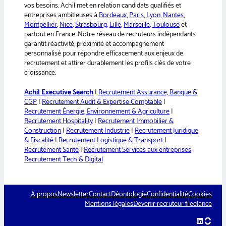
vos besoins. Achil met en relation candidats qualifiés et
entreprises ambitieuses à
Bordeaux
,
Paris
,
Lyon
,
Nantes
,
Montpellier
,
Nice
,
Strasbourg
,
Lille
,
Marseille
,
Toulouse
et
partout en France. Notre réseau de recruteurs indépendants
garantit réactivité, proximité et accompagnement
personnalisé pour répondre efficacement aux enjeux de
recrutement et attirer durablement les profils clés de votre
croissance.
Achil Executive Search
|
Recrutement Assurance, Banque &
CGP
|
Recrutement Audit & Expertise Comptable
|
Recrutement Énergie, Environnement & Agriculture
|
Recrutement Hospitality
|
Recrutement Immobilier &
Construction
|
Recrutement Industrie
|
Recrutement Juridique
& Fiscalité
|
Recrutement Logistique & Transport
|
Recrutement Santé
|
Recrutement Services aux entreprises
Recrutement Tech & Digital
À propos
Newsletter
Contact
Déontologie
Confidentialité
Cookies
Mentions légales
Devenir recruteur freelance
LinkedIn
hellow