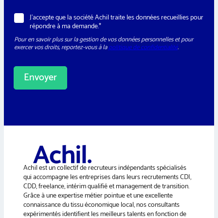
e
w
R
J’accepte que la société Achil traite les données recueillies pour
s
G
répondre à ma demande.*
l
P
e
Pour en savoir plus sur la gestion de vos données personnelles et pour
D
t
exercer vos droits, reportez-vous à la
politique de confidentialité
.
*
t
e
r
Envoyer
A
l
t
e
r
n
a
Achil est un collectif de recruteurs indépendants spécialisés
t
qui accompagne les entreprises dans leurs recrutements CDI,
i
CDD, freelance, intérim qualifié et management de transition.
v
Grâce à une expertise métier pointue et une excellente
e
connaissance du tissu économique local, nos consultants
:
expérimentés identifient les meilleurs talents en fonction de