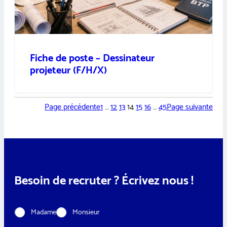
Fiche de poste – Dessinateur
projeteur (F/H/X)
Page précédente
1
…
12
13
14
15
16
…
45
Page suivante
Besoin de recruter ? Écrivez nous !
C
Madame
Monsieur
i