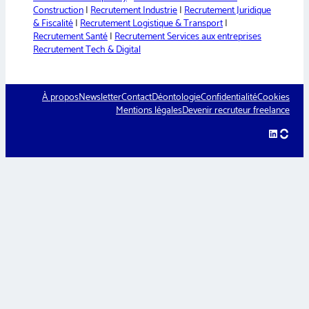
Construction
|
Recrutement Industrie
|
Recrutement Juridique
& Fiscalité
|
Recrutement Logistique & Transport
|
Recrutement Santé
|
Recrutement Services aux entreprises
Recrutement Tech & Digital
À propos
Newsletter
Contact
Déontologie
Confidentialité
Cookies
Mentions légales
Devenir recruteur freelance
LinkedIn
hellow