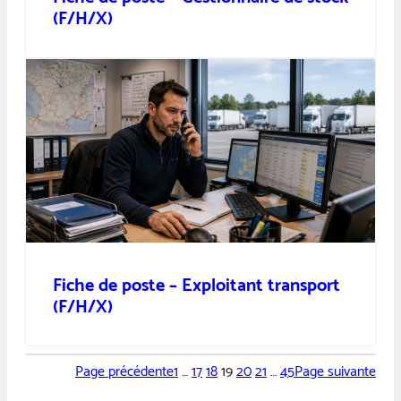
(F/H/X)
Fiche de poste – Exploitant transport
(F/H/X)
Page précédente
1
…
17
18
19
20
21
…
45
Page suivante