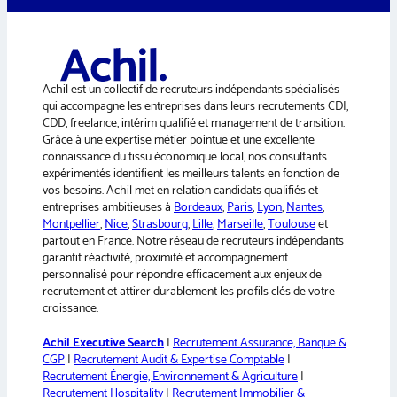
e
r
n
a
Achil est un collectif de recruteurs indépendants spécialisés
t
qui accompagne les entreprises dans leurs recrutements CDI,
i
CDD, freelance, intérim qualifié et management de transition.
v
Grâce à une expertise métier pointue et une excellente
e
connaissance du tissu économique local, nos consultants
:
expérimentés identifient les meilleurs talents en fonction de
vos besoins. Achil met en relation candidats qualifiés et
entreprises ambitieuses à
Bordeaux
,
Paris
,
Lyon
,
Nantes
,
Montpellier
,
Nice
,
Strasbourg
,
Lille
,
Marseille
,
Toulouse
et
partout en France. Notre réseau de recruteurs indépendants
garantit réactivité, proximité et accompagnement
personnalisé pour répondre efficacement aux enjeux de
recrutement et attirer durablement les profils clés de votre
croissance.
Achil Executive Search
|
Recrutement Assurance, Banque &
CGP
|
Recrutement Audit & Expertise Comptable
|
Recrutement Énergie, Environnement & Agriculture
|
Recrutement Hospitality
|
Recrutement Immobilier &