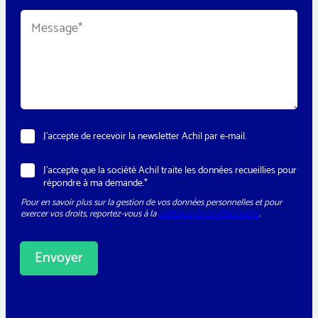
p
M
h
e
o
s
n
s
e
a
*
g
e
*
N
J’accepte de recevoir la newsletter Achil par e-mail.
e
w
*
R
J’accepte que la société Achil traite les données recueillies pour
s
*
G
répondre à ma demande.*
l
T
P
e
é
Pour en savoir plus sur la gestion de vos données personnelles et pour
D
t
l
exercer vos droits, reportez-vous à la
politique de confidentialité
.
*
t
é
e
p
r
h
Envoyer
o
n
e
A
l
t