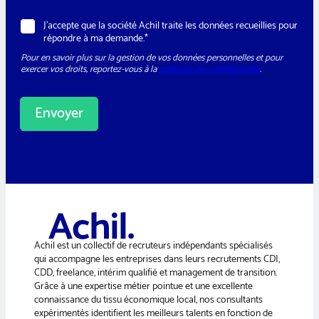
e
w
R
J’accepte que la société Achil traite les données recueillies pour
s
G
répondre à ma demande.*
l
P
e
Pour en savoir plus sur la gestion de vos données personnelles et pour
D
t
exercer vos droits, reportez-vous à la
politique de confidentialité
.
*
t
e
r
Envoyer
A
l
t
e
r
n
a
Achil est un collectif de recruteurs indépendants spécialisés
t
qui accompagne les entreprises dans leurs recrutements CDI,
i
CDD, freelance, intérim qualifié et management de transition.
v
Grâce à une expertise métier pointue et une excellente
e
connaissance du tissu économique local, nos consultants
:
expérimentés identifient les meilleurs talents en fonction de