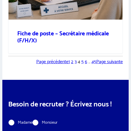
Fiche de poste – Secrétaire médicale
(F/H/X)
Page précédente
1
2
3
4
5
6
…
45
Page suivante
Besoin de recruter ? Écrivez nous !
C
Madame
Monsieur
i