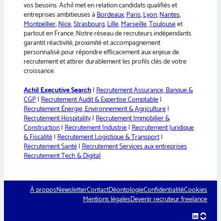
vos besoins. Achil met en relation candidats qualifiés et
entreprises ambitieuses à
Bordeaux
,
Paris
,
Lyon
,
Nantes
,
Montpellier
,
Nice
,
Strasbourg
,
Lille
,
Marseille
,
Toulouse
et
partout en France. Notre réseau de recruteurs indépendants
garantit réactivité, proximité et accompagnement
personnalisé pour répondre efficacement aux enjeux de
recrutement et attirer durablement les profils clés de votre
croissance.
Achil Executive Search
|
Recrutement Assurance, Banque &
CGP
|
Recrutement Audit & Expertise Comptable
|
Recrutement Énergie, Environnement & Agriculture
|
Recrutement Hospitality
|
Recrutement Immobilier &
Construction
|
Recrutement Industrie
|
Recrutement Juridique
& Fiscalité
|
Recrutement Logistique & Transport
|
Recrutement Santé
|
Recrutement Services aux entreprises
Recrutement Tech & Digital
À propos
Newsletter
Contact
Déontologie
Confidentialité
Cookies
Mentions légales
Devenir recruteur freelance
LinkedIn
hellow