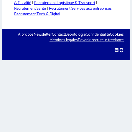
& Fiscalité
|
Recrutement Logistique & Transport
|
Recrutement Santé
|
Recrutement Services aux entreprises
Recrutement Tech & Digital
À propos
Newsletter
Contact
Déontologie
Confidentialité
Cookies
Mentions légales
Devenir recruteur freelance
LinkedIn
hellow