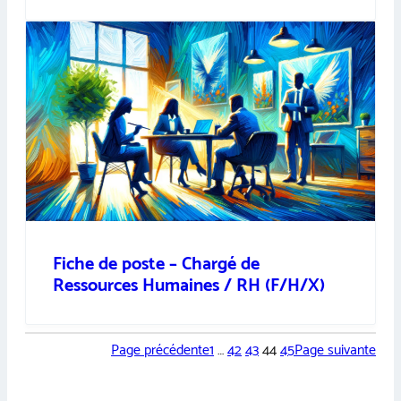
Fiche de poste – Chargé de
Ressources Humaines / RH (F/H/X)
Page précédente
1
…
42
43
44
45
Page suivante