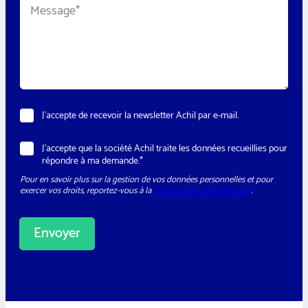
h
h
e
o
o
s
n
n
s
e
e
a
*
g
e
*
N
J’accepte de recevoir la newsletter Achil par e-mail.
e
w
R
J’accepte que la société Achil traite les données recueillies pour
s
G
répondre à ma demande.*
l
P
e
Pour en savoir plus sur la gestion de vos données personnelles et pour
D
t
exercer vos droits, reportez-vous à la
politique de confidentialité
.
*
t
e
r
Envoyer
A
l
t
e