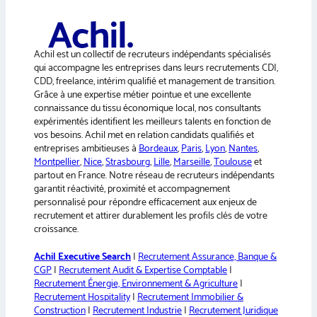
r
n
a
Achil est un collectif de recruteurs indépendants spécialisés
t
qui accompagne les entreprises dans leurs recrutements CDI,
i
CDD, freelance, intérim qualifié et management de transition.
v
Grâce à une expertise métier pointue et une excellente
e
connaissance du tissu économique local, nos consultants
:
expérimentés identifient les meilleurs talents en fonction de
vos besoins. Achil met en relation candidats qualifiés et
entreprises ambitieuses à
Bordeaux
,
Paris
,
Lyon
,
Nantes
,
Montpellier
,
Nice
,
Strasbourg
,
Lille
,
Marseille
,
Toulouse
et
partout en France. Notre réseau de recruteurs indépendants
garantit réactivité, proximité et accompagnement
personnalisé pour répondre efficacement aux enjeux de
recrutement et attirer durablement les profils clés de votre
croissance.
Achil Executive Search
|
Recrutement Assurance, Banque &
CGP
|
Recrutement Audit & Expertise Comptable
|
Recrutement Énergie, Environnement & Agriculture
|
Recrutement Hospitality
|
Recrutement Immobilier &
Construction
|
Recrutement Industrie
|
Recrutement Juridique