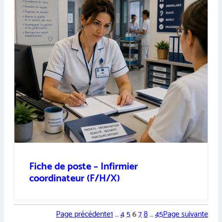
Fiche de poste – Infirmier
coordinateur (F/H/X)
Page précédente
1
…
4
5
6
7
8
…
45
Page suivante