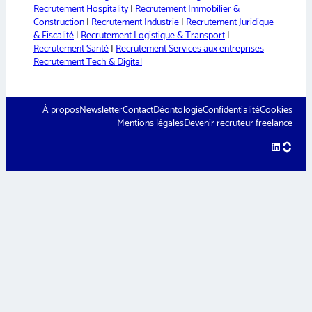
Recrutement Hospitality
|
Recrutement Immobilier &
Construction
|
Recrutement Industrie
|
Recrutement Juridique
& Fiscalité
|
Recrutement Logistique & Transport
|
Recrutement Santé
|
Recrutement Services aux entreprises
Recrutement Tech & Digital
À propos
Newsletter
Contact
Déontologie
Confidentialité
Cookies
Mentions légales
Devenir recruteur freelance
LinkedIn
hellow