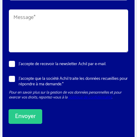
é
p
M
h
e
o
s
n
s
e
a
*
g
e
*
N
J’accepte de recevoir la newsletter Achil par e-mail.
e
w
*
R
J’accepte que la société Achil traite les données recueillies pour
s
*
G
répondre à ma demande.*
l
R
P
e
G
Pour en savoir plus sur la gestion de vos données personnelles et pour
D
t
P
exercer vos droits, reportez-vous à la
politique de confidentialité
.
*
t
D
e
r
Envoyer
A
l