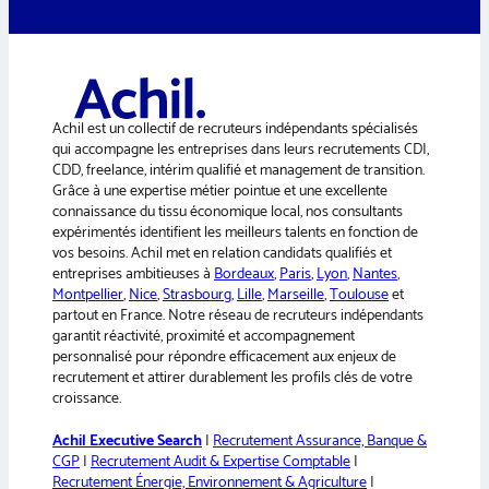
t
e
r
n
a
Achil est un collectif de recruteurs indépendants spécialisés
t
qui accompagne les entreprises dans leurs recrutements CDI,
i
CDD, freelance, intérim qualifié et management de transition.
v
Grâce à une expertise métier pointue et une excellente
e
connaissance du tissu économique local, nos consultants
:
expérimentés identifient les meilleurs talents en fonction de
vos besoins. Achil met en relation candidats qualifiés et
entreprises ambitieuses à
Bordeaux
,
Paris
,
Lyon
,
Nantes
,
Montpellier
,
Nice
,
Strasbourg
,
Lille
,
Marseille
,
Toulouse
et
partout en France. Notre réseau de recruteurs indépendants
garantit réactivité, proximité et accompagnement
personnalisé pour répondre efficacement aux enjeux de
recrutement et attirer durablement les profils clés de votre
croissance.
Achil Executive Search
|
Recrutement Assurance, Banque &
CGP
|
Recrutement Audit & Expertise Comptable
|
Recrutement Énergie, Environnement & Agriculture
|