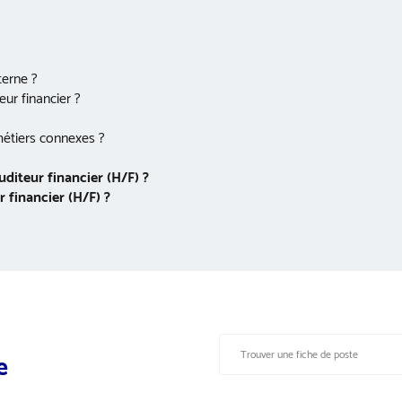
terne ?
ur financier ?
 métiers connexes ?
diteur financier (H/F) ?
 financier (H/F) ?
e