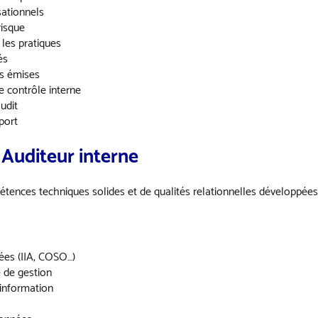
sationnels
risque
les pratiques
és
ns émises
e contrôle interne
udit
port
Auditeur interne
tences techniques solides et de qualités relationnelles développées
iées (IIA, COSO…)
e de gestion
information