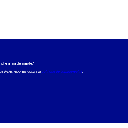
h
o
n
e
*
épondre à ma demande.*
s droits, reportez-vous à la
politique de confidentialité
.