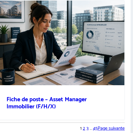
Fiche de poste – Asset Manager
Immobilier (F/H/X)
1
2
3
…
45
Page suivante