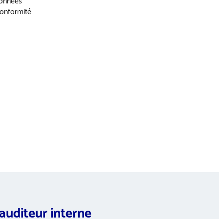
données
conformité
’auditeur interne