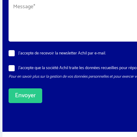
M
l
e
e
*
s
s
s
s
a
a
g
g
e
e
*
N
J’accepte de recevoir la newsletter Achil par e-mail.
e
w
R
J’accepte que la société Achil traite les données recueillies pour r
s
G
l
Pour en savoir plus sur la gestion de vos données personnelles et pour exercer vo
P
e
D
t
*
t
Envoyer
e
r
A
l
t
e
r