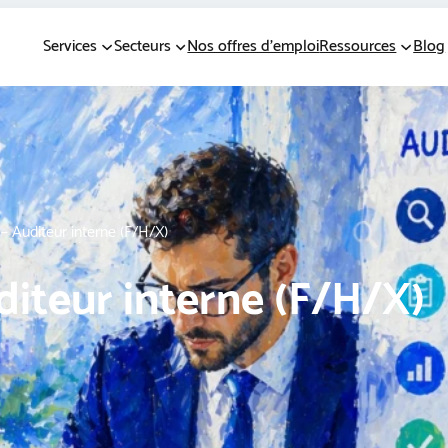
Services
Secteurs
Nos offres d’emploi
Ressources
Blog
– Auditeur interne (F/H/X)
diteur interne (F/H/X)