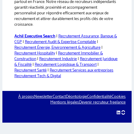
partout en France. Notre réseau de recruteurs indépendants
garantit réactivité, proximité et accompagnement
personnalisé pour répondre efficacement aux enjeux de
recrutement et attirer durablement les profils clés de votre
croissance.
Achil Executive Search
|
Recrutement Assurance, Banque &
CGP
|
Recrutement Audit & Expertise Comptable
|
Recrutement Énergie, Environnement & Agriculture
|
Recrutement Hospitality
|
Recrutement Immobilier &
Construction
|
Recrutement Industrie
|
Recrutement Juridique
& Fiscalité
|
Recrutement Logistique & Transport
|
Recrutement Santé
|
Recrutement Services aux entreprises
Recrutement Tech & Digital
À propos
Newsletter
Contact
Déontologie
Confidentialité
Cookies
Mentions légales
Devenir recruteur freelance
LinkedIn
hellow