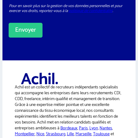
P
e
h
Pour en savoir plus sur la gestion de vos données personnelles et pour
D
t
o
exercer vos droits, reportez-vous à la
politique de confidentialité
.
*
t
n
e
e
r
N
Envoyer
o
m
A
l
t
e
r
n
a
Achil est un collectif de recruteurs indépendants spécialisés
t
qui accompagne les entreprises dans leurs recrutements CDI,
i
CDD, freelance, intérim qualifié et management de transition.
v
Grâce à une expertise métier pointue et une excellente
e
connaissance du tissu économique local, nos consultants
:
expérimentés identifient les meilleurs talents en fonction de
vos besoins. Achil met en relation candidats qualifiés et
entreprises ambitieuses à
Bordeaux
,
Paris
,
Lyon
,
Nantes
,
Montpellier
,
Nice
,
Strasbourg
,
Lille
,
Marseille
,
Toulouse
et