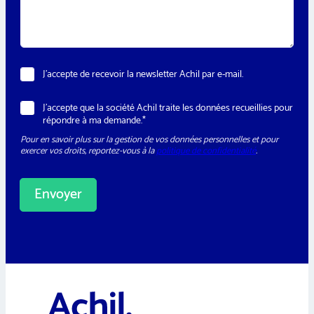
a
*
g
e
*
N
J’accepte de recevoir la newsletter Achil par e-mail.
e
w
T
R
J’accepte que la société Achil traite les données recueillies pour
s
é
G
répondre à ma demande.*
l
l
P
e
é
Pour en savoir plus sur la gestion de vos données personnelles et pour
D
t
p
exercer vos droits, reportez-vous à la
politique de confidentialité
.
*
t
h
e
o
r
n
Envoyer
e
T
é
A
l
l
é
t
p
e
h
o
r
n
n
e
a
*