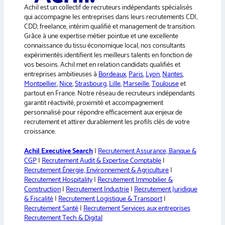
Achil est un collectif de recruteurs indépendants spécialisés
t
qui accompagne les entreprises dans leurs recrutements CDI,
i
CDD, freelance, intérim qualifié et management de transition.
v
Grâce à une expertise métier pointue et une excellente
e
connaissance du tissu économique local, nos consultants
:
expérimentés identifient les meilleurs talents en fonction de
vos besoins. Achil met en relation candidats qualifiés et
entreprises ambitieuses à
Bordeaux
,
Paris
,
Lyon
,
Nantes
,
Montpellier
,
Nice
,
Strasbourg
,
Lille
,
Marseille
,
Toulouse
et
partout en France. Notre réseau de recruteurs indépendants
garantit réactivité, proximité et accompagnement
personnalisé pour répondre efficacement aux enjeux de
recrutement et attirer durablement les profils clés de votre
croissance.
Achil Executive Search
|
Recrutement Assurance, Banque &
CGP
|
Recrutement Audit & Expertise Comptable
|
Recrutement Énergie, Environnement & Agriculture
|
Recrutement Hospitality
|
Recrutement Immobilier &
Construction
|
Recrutement Industrie
|
Recrutement Juridique
& Fiscalité
|
Recrutement Logistique & Transport
|
Recrutement Santé
|
Recrutement Services aux entreprises
Recrutement Tech & Digital