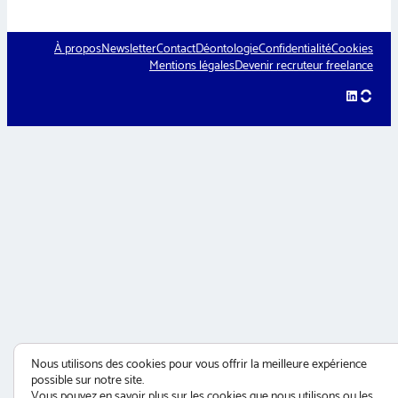
À propos
Newsletter
Contact
Déontologie
Confidentialité
Cookies
Mentions légales
Devenir recruteur freelance
LinkedIn
hellow
Nous utilisons des cookies pour vous offrir la meilleure expérience
possible sur notre site.
Vous pouvez en savoir plus sur les cookies que nous utilisons ou les