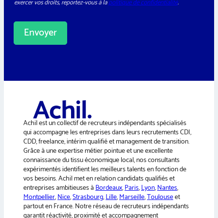
exercer vos droits, reportez-vous à la
politique de confidentialité
.
*
t
e
r
Envoyer
A
l
t
e
r
n
a
Achil est un collectif de recruteurs indépendants spécialisés
t
qui accompagne les entreprises dans leurs recrutements CDI,
i
CDD, freelance, intérim qualifié et management de transition.
v
Grâce à une expertise métier pointue et une excellente
e
connaissance du tissu économique local, nos consultants
:
expérimentés identifient les meilleurs talents en fonction de
vos besoins. Achil met en relation candidats qualifiés et
entreprises ambitieuses à
Bordeaux
,
Paris
,
Lyon
,
Nantes
,
Montpellier
,
Nice
,
Strasbourg
,
Lille
,
Marseille
,
Toulouse
et
partout en France. Notre réseau de recruteurs indépendants
garantit réactivité, proximité et accompagnement