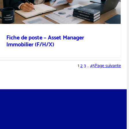
Fiche de poste – Asset Manager
Immobilier (F/H/X)
1
2
3
…
45
Page suivante