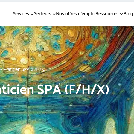
Services
Secteurs
Nos offres d’emploi
Ressources
Blog
– Praticien SPA (F/H/X)
aticien SPA (F/H/X)