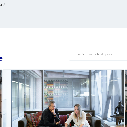
a ?
e