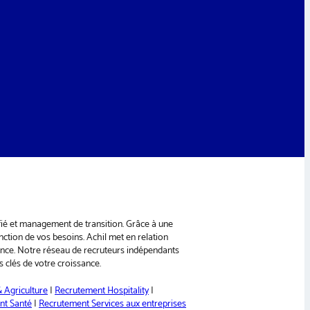
ifié et management de transition. Grâce à une
nction de vos besoins. Achil met en relation
ance. Notre réseau de recruteurs indépendants
 clés de votre croissance.
 Agriculture
|
Recrutement Hospitality
|
nt Santé
|
Recrutement Services aux entreprises