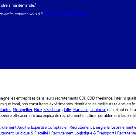
épondre à ma demande.*
s droits, reportez-vous à la
politique de confidentialité
.
pagne les entreprises dans leurs recrutements CDI, CDD, freelance, intérim qual
ique local, nos consultants expérimentés identifient les meilleurs talents en fo
Nantes
,
Montpellier
,
Nice
,
Strasbourg
,
Lille
,
Marseille
,
Toulouse
et partout en Fr
ondre efficacement aux enjeux de recrutement et attirer durablement les profils
rutement Audit & Expertise Comptable
|
Recrutement Énergie, Environnement &
utement Juridique & Fiscalité
|
Recrutement Logistique & Transport
|
Recruteme