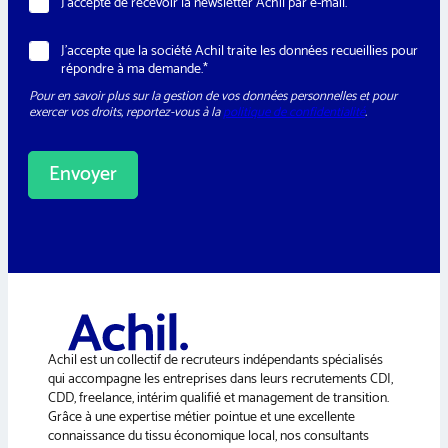
N
J’accepte de recevoir la newsletter Achil par e-mail.
e
e
s
w
s
R
J’accepte que la société Achil traite les données recueillies pour
s
a
G
répondre à ma demande.*
l
g
P
e
e
Pour en savoir plus sur la gestion de vos données personnelles et pour
D
t
T
exercer vos droits, reportez-vous à la
politique de confidentialité
.
*
t
é
e
l
r
é
Envoyer
p
h
A
o
n
l
e
t
*
e
r
n
a
Achil est un collectif de recruteurs indépendants spécialisés
t
qui accompagne les entreprises dans leurs recrutements CDI,
i
CDD, freelance, intérim qualifié et management de transition.
v
Grâce à une expertise métier pointue et une excellente
e
connaissance du tissu économique local, nos consultants