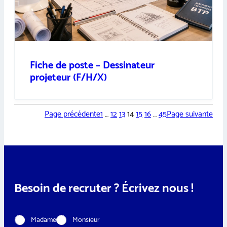
Fiche de poste – Dessinateur
projeteur (F/H/X)
Page précédente
1
…
12
13
14
15
16
…
45
Page suivante
Besoin de recruter ? Écrivez nous !
C
Madame
Monsieur