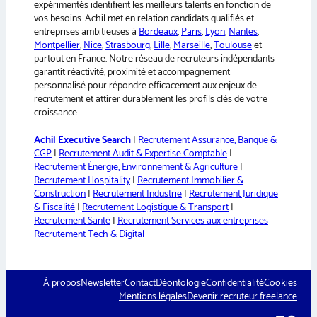
:
expérimentés identifient les meilleurs talents en fonction de
vos besoins. Achil met en relation candidats qualifiés et
entreprises ambitieuses à
Bordeaux
,
Paris
,
Lyon
,
Nantes
,
Montpellier
,
Nice
,
Strasbourg
,
Lille
,
Marseille
,
Toulouse
et
partout en France. Notre réseau de recruteurs indépendants
garantit réactivité, proximité et accompagnement
personnalisé pour répondre efficacement aux enjeux de
recrutement et attirer durablement les profils clés de votre
croissance.
Achil Executive Search
|
Recrutement Assurance, Banque &
CGP
|
Recrutement Audit & Expertise Comptable
|
Recrutement Énergie, Environnement & Agriculture
|
Recrutement Hospitality
|
Recrutement Immobilier &
Construction
|
Recrutement Industrie
|
Recrutement Juridique
& Fiscalité
|
Recrutement Logistique & Transport
|
Recrutement Santé
|
Recrutement Services aux entreprises
Recrutement Tech & Digital
À propos
Newsletter
Contact
Déontologie
Confidentialité
Cookies
Mentions légales
Devenir recruteur freelance