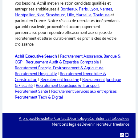
vos besoins. Achil met en relation candidats qualifiés et
entreprises ambitieuses à
Bordeaux
,
Paris
,
Lyon
,
Nantes
,
Montpellier
,
Nice
,
Strasbourg
,
Lille
,
Marseille
,
Toulouse
et
partout en France. Notre réseau de recruteurs indépendants
garantit réactivité, proximité et accompagnement
personnalisé pour répondre efficacement aux enjeux de
recrutement et attirer durablement les profils clés de votre
croissance.
Achil Executive Search
|
Recrutement Assurance, Banque &
CGP
|
Recrutement Audit & Expertise Comptable
|
Recrutement Énergie, Environnement & Agriculture
|
Recrutement Hospitality
|
Recrutement Immobilier &
Construction
|
Recrutement Industrie
|
Recrutement Juridique
& Fiscalité
|
Recrutement Logistique & Transport
|
Recrutement Santé
|
Recrutement Services aux entreprises
Recrutement Tech & Digital
À propos
Newsletter
Contact
Déontologie
Confidentialité
Cookies
Mentions légales
Devenir recruteur freelance
LinkedIn
hellow