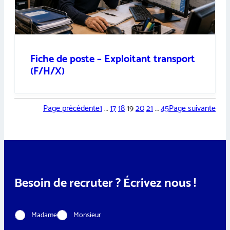
Fiche de poste – Exploitant transport
(F/H/X)
Page précédente
1
…
17
18
19
20
21
…
45
Page suivante
Besoin de recruter ? Écrivez nous !
C
Madame
Monsieur
i