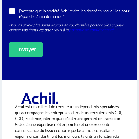
e
w
R
J’accepte que la société Achil traite les données recueillies pour
s
G
répondre à ma demande.*
l
P
e
Pour en savoir plus sur la gestion de vos données personnelles et pour
D
t
exercer vos droits, reportez-vous à la
politique de confidentialité
.
*
t
e
r
Envoyer
A
l
t
e
r
n
a
Achil est un collectif de recruteurs indépendants spécialisés
t
qui accompagne les entreprises dans leurs recrutements CDI,
i
CDD, freelance, intérim qualifié et management de transition.
v
Grâce à une expertise métier pointue et une excellente
e
connaissance du tissu économique local, nos consultants
:
expérimentés identifient les meilleurs talents en fonction de