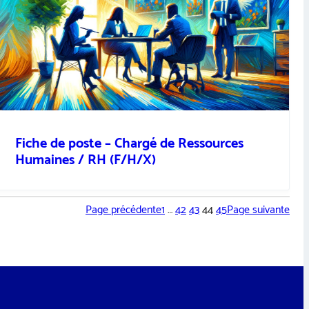
Fiche de poste – Chargé de Ressources
Humaines / RH (F/H/X)
Page précédente
1
…
42
43
44
45
Page suivante