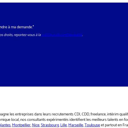
épondre à ma demande.*
s droits, reportez-vous à la
politique de confidentialité
.
pagne les entreprises dans leurs recrutements CDI, CDD, freelance, intérim qual
ique local, nos consultants expérimentés identifient les meilleurs talents en fo
Nantes
,
Montpellier
,
Nice
,
Strasbourg
,
Lille
,
Marseille
,
Toulouse
et partout en Fr