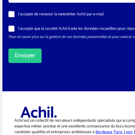
a
i
l
N
J’accepte de recevoir la newsletter Achil par e-mail.
e
w
R
J’accepte que la société Achil traite les données recueillies pour r
s
G
l
Pour en savoir plus sur la gestion de vos données personnelles et pour exercer vo
P
e
D
t
*
t
Envoyer
e
r
A
l
t
e
r
n
a
t
i
Achil est un collectif de recruteurs indépendants spécialisés qui accom
v
expertise métier pointue et une excellente connaissance du tissu économ
candidats qualifiés et entreprises ambitieuses à
Bordeaux
,
Paris
,
Lyon
,
e