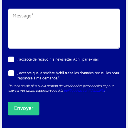
é
p
M
h
e
o
s
n
s
e
a
*
g
e
*
N
N
J’accepte de recevoir la newsletter Achil par e-mail.
e
e
w
w
s
R
J’accepte que la société Achil traite les données recueillies pour
s
l
G
répondre à ma demande.*
l
e
P
e
t
Pour en savoir plus sur la gestion de vos données personnelles et pour
D
t
t
exercer vos droits, reportez-vous à la
politique de confidentialité
.
*
t
e
e
r
r
C
Envoyer
i
v
A
i
l
l