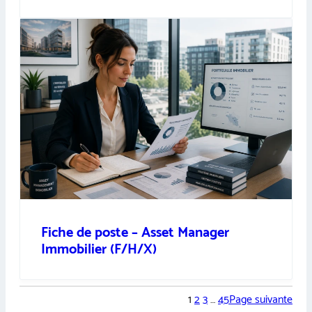
Fiche de poste – Asset Manager
Immobilier (F/H/X)
1
2
3
…
45
Page suivante