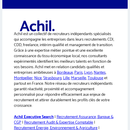
i
t
t
e
é
C
r
i
n
v
a
i
Achil est un collectif de recruteurs indépendants spécialisés
l
t
i
qui accompagne les entreprises dans leurs recrutements CDI,
i
t
CDD, freelance, intérim qualifié et management de transition.
v
é
Grâce à une expertise métier pointue et une excellente
e
connaissance du tissu économique local, nos consultants
:
expérimentés identifient les meilleurs talents en fonction de
vos besoins. Achil met en relation candidats qualifiés et
entreprises ambitieuses à
Bordeaux
,
Paris
,
Lyon
,
Nantes
,
Montpellier
,
Nice
,
Strasbourg
,
Lille
,
Marseille
,
Toulouse
et
partout en France. Notre réseau de recruteurs indépendants
garantit réactivité, proximité et accompagnement
personnalisé pour répondre efficacement aux enjeux de
recrutement et attirer durablement les profils clés de votre
croissance.
Achil Executive Search
|
Recrutement Assurance, Banque &
CGP
|
Recrutement Audit & Expertise Comptable
|
Recrutement Énergie, Environnement & Agriculture
|