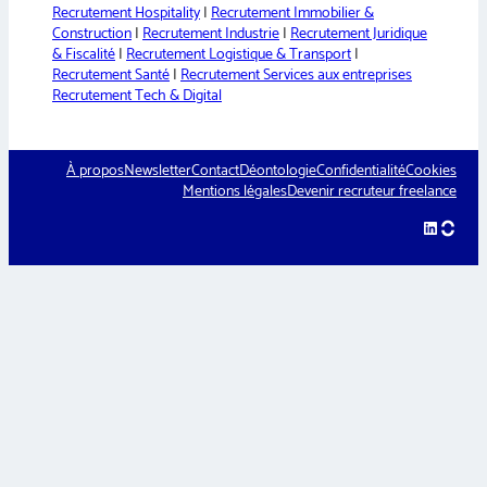
Recrutement Hospitality
|
Recrutement Immobilier &
Construction
|
Recrutement Industrie
|
Recrutement Juridique
& Fiscalité
|
Recrutement Logistique & Transport
|
Recrutement Santé
|
Recrutement Services aux entreprises
Recrutement Tech & Digital
À propos
Newsletter
Contact
Déontologie
Confidentialité
Cookies
Mentions légales
Devenir recruteur freelance
LinkedIn
hellow