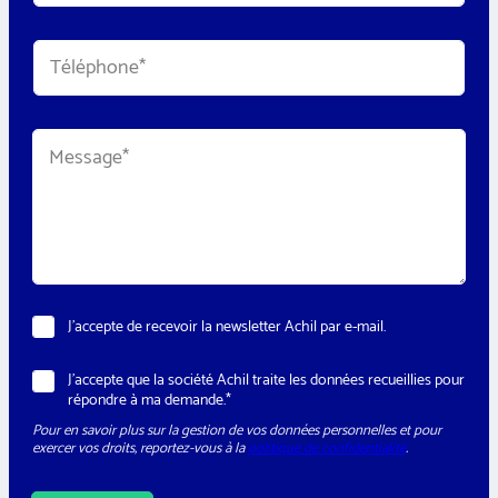
e
a
w
i
s
T
l
l
é
*
e
l
t
é
t
p
e
M
h
r
e
o
*
s
n
s
e
a
*
g
e
*
N
J’accepte de recevoir la newsletter Achil par e-mail.
e
w
R
J’accepte que la société Achil traite les données recueillies pour
s
G
répondre à ma demande.*
l
P
e
Pour en savoir plus sur la gestion de vos données personnelles et pour
D
t
exercer vos droits, reportez-vous à la
politique de confidentialité
.
*
t
e
r