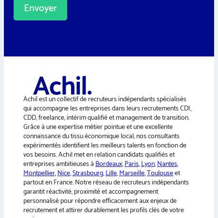
Envoyer
A
l
t
e
r
n
a
Achil est un collectif de recruteurs indépendants spécialisés
t
qui accompagne les entreprises dans leurs recrutements CDI,
i
CDD, freelance, intérim qualifié et management de transition.
v
Grâce à une expertise métier pointue et une excellente
e
connaissance du tissu économique local, nos consultants
:
expérimentés identifient les meilleurs talents en fonction de
vos besoins. Achil met en relation candidats qualifiés et
entreprises ambitieuses à
Bordeaux
,
Paris
,
Lyon
,
Nantes
,
Montpellier
,
Nice
,
Strasbourg
,
Lille
,
Marseille
,
Toulouse
et
partout en France. Notre réseau de recruteurs indépendants
garantit réactivité, proximité et accompagnement
personnalisé pour répondre efficacement aux enjeux de
recrutement et attirer durablement les profils clés de votre