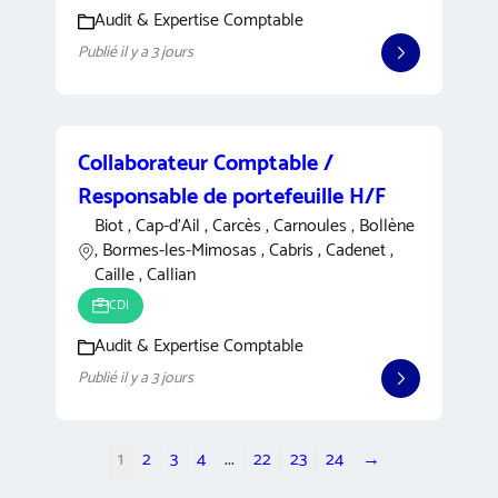
Audit & Expertise Comptable
Publié il y a 3 jours
Collaborateur Comptable /
Responsable de portefeuille H/F
Biot , Cap-d'Ail , Carcès , Carnoules , Bollène
, Bormes-les-Mimosas , Cabris , Cadenet ,
Caille , Callian
CDI
Audit & Expertise Comptable
Publié il y a 3 jours
1
2
3
4
...
22
23
24
→