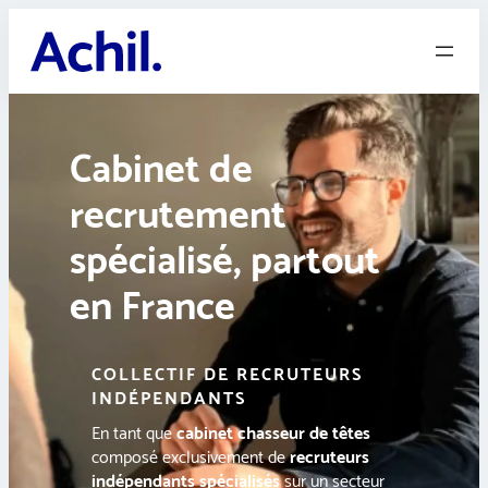
Aller
au
contenu
Cabinet de
recrutement
spécialisé, partout
en France
COLLECTIF DE RECRUTEURS
INDÉPENDANTS
En tant que
cabinet chasseur de têtes
composé exclusivement de
recruteurs
indépendants spécialisés
sur un secteur