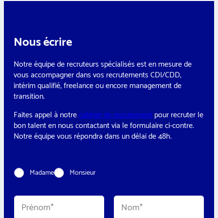
Nous écrire
Notre équipe de recruteurs spécialisés est en mesure de
vous accompagner dans vos recrutements CDI/CDD,
intérim qualifié, freelance ou encore management de
transition.
Faites appel à notre
cabinet de recrutement
pour recruter le
bon talent en nous contactant via le formulaire ci-contre.
Notre équipe vous répondra dans un délai de 48h.
C
Madame
Monsieur
i
v
i
N
l
o
i
m