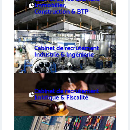
Immobilier,
Construction & BTP
Cabinet de recrutement
Industrie & Ingénierie
Cabinet de recrutement
Juridique & Fiscalité