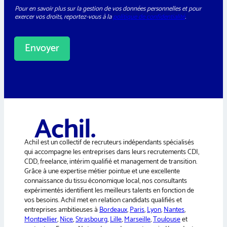
P
e
s
Pour en savoir plus sur la gestion de vos données personnelles et pour
D
t
a
exercer vos droits, reportez-vous à la
politique de confidentialité
.
*
t
g
e
e
r
*
Envoyer
*
A
l
t
e
r
n
a
Achil est un collectif de recruteurs indépendants spécialisés
t
qui accompagne les entreprises dans leurs recrutements CDI,
i
CDD, freelance, intérim qualifié et management de transition.
v
Grâce à une expertise métier pointue et une excellente
e
connaissance du tissu économique local, nos consultants
:
expérimentés identifient les meilleurs talents en fonction de
vos besoins. Achil met en relation candidats qualifiés et
entreprises ambitieuses à
Bordeaux
,
Paris
,
Lyon
,
Nantes
,
Montpellier
,
Nice
,
Strasbourg
,
Lille
,
Marseille
,
Toulouse
et