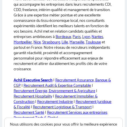
t
qui accompagne les entreprises dans leurs recrutements CDI,
i
CDD, freelance, intérim qualifié et management de transition.
v
Grâce à une expertise métier pointue et une excellente
e
connaissance du tissu économique local, nos consultants
:
expérimentés identifient les meilleurs talents en fonction de
vos besoins. Achil met en relation candidats qualifiés et
entreprises ambitieuses à
Bordeaux
,
Paris
,
Lyon
,
Nantes
,
Montpellier
,
Nice
,
Strasbourg
,
Lille
,
Marseille
,
Toulouse
et
partout en France. Notre réseau de recruteurs indépendants
garantit réactivité, proximité et accompagnement
personnalisé pour répondre efficacement aux enjeux de
recrutement et attirer durablement les profils clés de votre
croissance.
Achil Executive Search
|
Recrutement Assurance, Banque &
CGP
|
Recrutement Audit & Expertise Comptable
|
Recrutement Énergie, Environnement & Agriculture
|
Recrutement Hospitality
|
Recrutement Immobilier &
Construction
|
Recrutement Industrie
|
Recrutement Juridique
& Fiscalité
|
Recrutement Logistique & Transport
|
Recrutement Santé
|
Recrutement Services aux entreprises
Recrutement Tech & Digital
Nous utilisons des cookies pour vous offrir la meilleure expérience