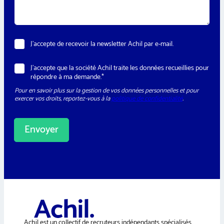
g
e
e
*
N
J’accepte de recevoir la newsletter Achil par e-mail.
e
w
R
J’accepte que la société Achil traite les données recueillies pour
s
G
répondre à ma demande.*
l
P
e
Pour en savoir plus sur la gestion de vos données personnelles et pour
D
t
exercer vos droits, reportez-vous à la
politique de confidentialité
.
*
t
e
r
Envoyer
A
l
t
e
r
n
a
Achil est un collectif de recruteurs indépendants spécialisés