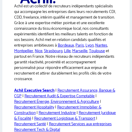
Achil est un collectif de recruteurs indépendants spécialisés
qui accompagne les entreprises dans leurs recrutements CDI,
CDD, freelance, intérim qualifié et management de transition.
Grâce à une expertise métier pointue et une excellente
connaissance du tissu économique local, nos consultants
expérimentés identifient les meilleurs talents en fonction de
vos besoins. Achil met en relation candidats qualifiés et
entreprises ambitieuses à
Bordeaux
,
Paris
,
Lyon
,
Nantes
,
Montpellier
,
Nice
,
Strasbourg
,
Lille
,
Marseille
,
Toulouse
et
partout en France. Notre réseau de recruteurs indépendants
garantit réactivité, proximité et accompagnement
personnalisé pour répondre efficacement aux enjeux de
recrutement et attirer durablement les profils clés de votre
croissance.
Achil Executive Search
|
Recrutement Assurance, Banque &
CGP
|
Recrutement Audit & Expertise Comptable
|
Recrutement Énergie, Environnement & Agriculture
|
Recrutement Hospitality
|
Recrutement Immobilier &
Construction
|
Recrutement Industrie
|
Recrutement Juridique
& Fiscalité
|
Recrutement Logistique & Transport
|
Recrutement Santé
|
Recrutement Services aux entreprises
Recrutement Tech & Digital