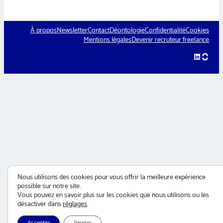
À propos
Newsletter
Contact
Déontologie
Confidentialité
Cookies
Mentions légales
Devenir recruteur freelance
LinkedIn
hellow
Nous utilisons des cookies pour vous offrir la meilleure expérience
possible sur notre site.
Vous pouvez en savoir plus sur les cookies que nous utilisons ou les
désactiver dans
réglages
.
Accepter
Rejeter