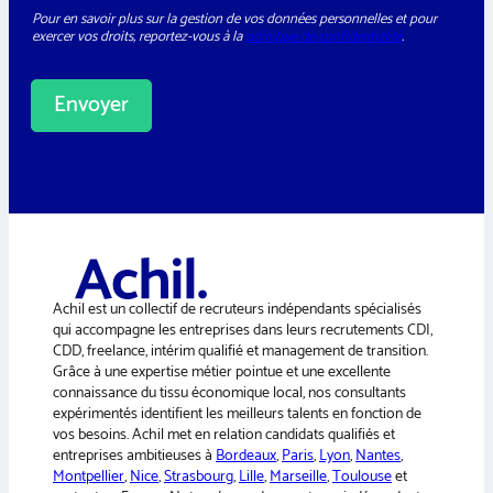
P
e
Pour en savoir plus sur la gestion de vos données personnelles et pour
D
t
exercer vos droits, reportez-vous à la
politique de confidentialité
.
*
t
e
r
Envoyer
A
l
t
e
r
n
a
Achil est un collectif de recruteurs indépendants spécialisés
t
qui accompagne les entreprises dans leurs recrutements CDI,
i
CDD, freelance, intérim qualifié et management de transition.
v
Grâce à une expertise métier pointue et une excellente
e
connaissance du tissu économique local, nos consultants
:
expérimentés identifient les meilleurs talents en fonction de
vos besoins. Achil met en relation candidats qualifiés et
entreprises ambitieuses à
Bordeaux
,
Paris
,
Lyon
,
Nantes
,
Montpellier
,
Nice
,
Strasbourg
,
Lille
,
Marseille
,
Toulouse
et