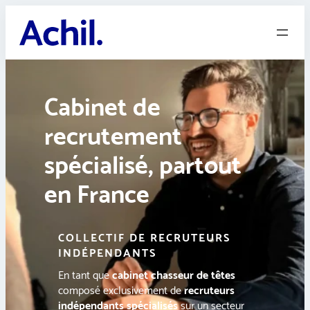
Aller
au
contenu
Cabinet de
recrutement
spécialisé, partout
en France
COLLECTIF DE RECRUTEURS
INDÉPENDANTS
En tant que
cabinet chasseur de têtes
composé exclusivement de
recruteurs
indépendants spécialisés
sur un secteur