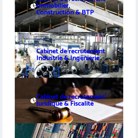
Immobilier,
Construction & BTP
Cabinet de recrutement
Industrie & Ingénierie
Cabinet de recrutement
Juridique & Fiscalité