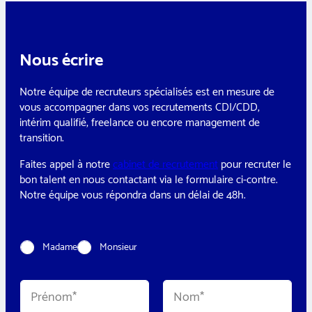
Nous écrire
Notre équipe de recruteurs spécialisés est en mesure de
vous accompagner dans vos recrutements CDI/CDD,
intérim qualifié, freelance ou encore management de
transition.
Faites appel à notre
cabinet de recrutement
pour recruter le
bon talent en nous contactant via le formulaire ci-contre.
Notre équipe vous répondra dans un délai de 48h.
*
C
Madame
Monsieur
T
i
é
v
l
i
é
N
l
p
o
i
h
m