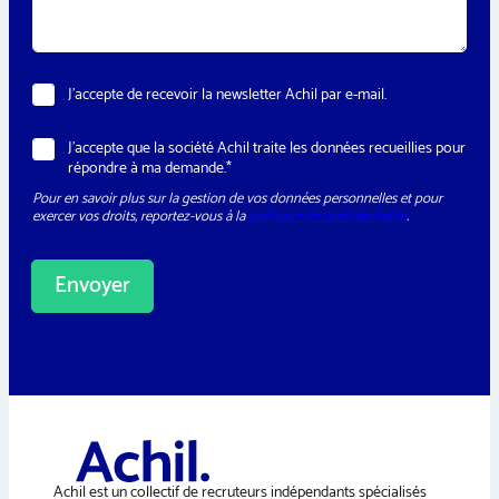
e
*
E
N
J’accepte de recevoir la newsletter Achil par e-mail.
-
e
m
w
a
R
J’accepte que la société Achil traite les données recueillies pour
s
i
G
répondre à ma demande.*
l
l
P
e
*
Pour en savoir plus sur la gestion de vos données personnelles et pour
D
t
*
exercer vos droits, reportez-vous à la
politique de confidentialité
.
*
t
e
r
Envoyer
A
l
t
e
r
n
a
Achil est un collectif de recruteurs indépendants spécialisés
t