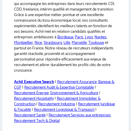
qui accompagne les entreprises dans leurs recrutements CDI,
i
CDD, freelance, intérim qualifié et management de transition.
v
Grâce à une expertise métier pointue et une excellente
e
connaissance du tissu économique local, nos consultants
:
expérimentés identifient les meilleurs talents en fonction de
vos besoins. Achil met en relation candidats qualifiés et
entreprises ambitieuses à
Bordeaux
,
Paris
,
Lyon
,
Nantes
,
Montpellier
,
Nice
,
Strasbourg
,
Lille
,
Marseille
,
Toulouse
et
partout en France. Notre réseau de recruteurs indépendants
garantit réactivité, proximité et accompagnement
personnalisé pour répondre efficacement aux enjeux de
recrutement et attirer durablement les profils clés de votre
croissance.
Achil Executive Search
|
Recrutement Assurance, Banque &
CGP
|
Recrutement Audit & Expertise Comptable
|
Recrutement Énergie, Environnement & Agriculture
|
Recrutement Hospitality
|
Recrutement Immobilier &
Construction
|
Recrutement Industrie
|
Recrutement Juridique
& Fiscalité
|
Recrutement Logistique & Transport
|
Recrutement Santé
|
Recrutement Services aux entreprises
Recrutement Tech & Digital