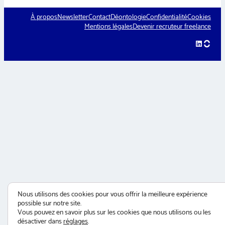
À propos
Newsletter
Contact
Déontologie
Confidentialité
Cookies
Mentions légales
Devenir recruteur freelance
LinkedIn
hellow
Nous utilisons des cookies pour vous offrir la meilleure expérience
possible sur notre site.
Vous pouvez en savoir plus sur les cookies que nous utilisons ou les
désactiver dans
réglages
.