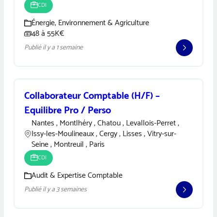
CDI
Énergie, Environnement & Agriculture
48 à 55K€
Publié il y a 1 semaine
Collaborateur Comptable (H/F) –
Equilibre Pro / Perso
Nantes , Montlhéry , Chatou , Levallois-Perret ,
Issy-les-Moulineaux , Cergy , Lisses , Vitry-sur-
Seine , Montreuil , Paris
CDI
Audit & Expertise Comptable
Publié il y a 3 semaines