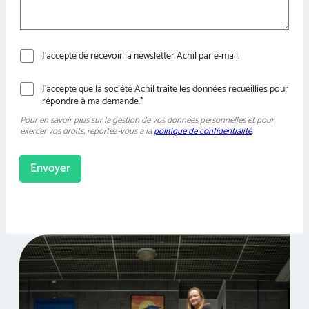
e
*
N
J’accepte de recevoir la newsletter Achil par e-mail.
e
w
R
J’accepte que la société Achil traite les données recueillies pour
s
G
répondre à ma demande.*
l
P
e
Pour en savoir plus sur la gestion de vos données personnelles et pour
D
t
exercer vos droits, reportez-vous à la
politique de confidentialité
.
*
t
e
r
Envoyer
A
l
t
e
r
n
a
t