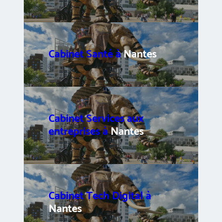
Cabinet Santé à
Nantes
Cabinet Services aux
entreprises à
Nantes
Cabinet Tech Digital à
Nantes