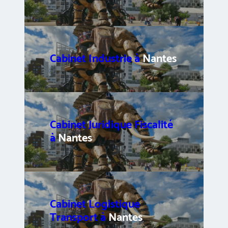
Cabinet Industrie à
Nantes
Cabinet Juridique Fiscalité
à
Nantes
Cabinet Logistique
Transport à
Nantes