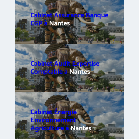
Cabinet Assurance Banque
CGP à
Nantes
Cabinet Audit Expertise
Comptable à
Nantes
Cabinet Énergie
Environnement
Agriculture à
Nantes