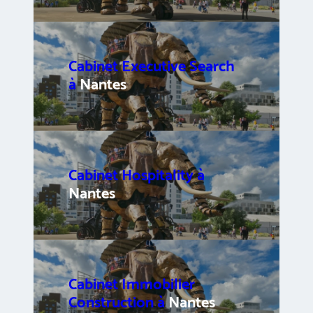
Cabinet Executive Search
à
Nantes
Cabinet Hospitality à
Nantes
Cabinet Immobilier
Construction à
Nantes