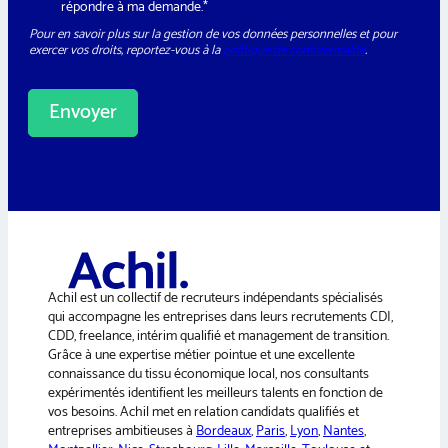
G
répondre à ma demande.*
l
P
e
Pour en savoir plus sur la gestion de vos données personnelles et pour
D
t
exercer vos droits, reportez-vous à la
politique de confidentialité
.
*
t
e
r
Envoyer
A
l
t
e
r
n
a
Achil est un collectif de recruteurs indépendants spécialisés
t
qui accompagne les entreprises dans leurs recrutements CDI,
i
CDD, freelance, intérim qualifié et management de transition.
v
Grâce à une expertise métier pointue et une excellente
e
connaissance du tissu économique local, nos consultants
:
expérimentés identifient les meilleurs talents en fonction de
vos besoins. Achil met en relation candidats qualifiés et
entreprises ambitieuses à
Bordeaux
,
Paris
,
Lyon
,
Nantes
,