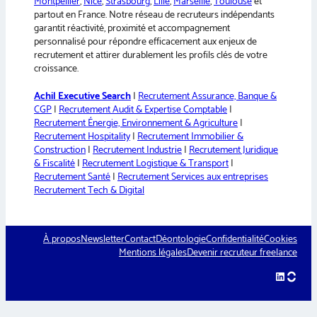
Montpellier
,
Nice
,
Strasbourg
,
Lille
,
Marseille
,
Toulouse
et
partout en France. Notre réseau de recruteurs indépendants
garantit réactivité, proximité et accompagnement
personnalisé pour répondre efficacement aux enjeux de
recrutement et attirer durablement les profils clés de votre
croissance.
Achil Executive Search
|
Recrutement Assurance, Banque &
CGP
|
Recrutement Audit & Expertise Comptable
|
Recrutement Énergie, Environnement & Agriculture
|
Recrutement Hospitality
|
Recrutement Immobilier &
Construction
|
Recrutement Industrie
|
Recrutement Juridique
& Fiscalité
|
Recrutement Logistique & Transport
|
Recrutement Santé
|
Recrutement Services aux entreprises
Recrutement Tech & Digital
À propos
Newsletter
Contact
Déontologie
Confidentialité
Cookies
Mentions légales
Devenir recruteur freelance
LinkedIn
hellow