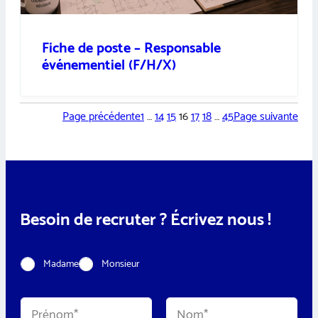
Fiche de poste – Responsable
événementiel (F/H/X)
Page précédente
1
…
14
15
16
17
18
…
45
Page suivante
Besoin de recruter ? Écrivez nous !
C
Madame
Monsieur
i
v
i
N
l
o