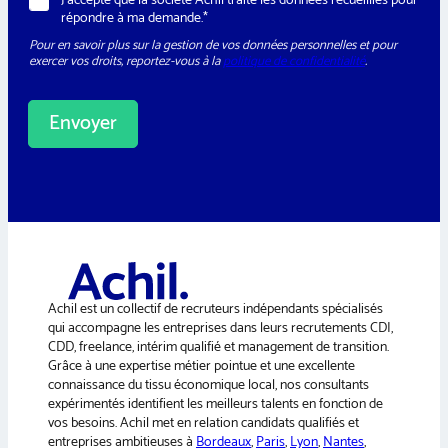
J’accepte que la société Achil traite les données recueillies pour
s
T
G
répondre à ma demande.*
l
é
P
e
l
Pour en savoir plus sur la gestion de vos données personnelles et pour
D
t
é
exercer vos droits, reportez-vous à la
politique de confidentialité
.
*
t
p
e
h
r
o
Envoyer
n
e
M
A
e
l
s
t
s
e
a
g
r
e
n
E
a
-
m
Achil est un collectif de recruteurs indépendants spécialisés
t
a
qui accompagne les entreprises dans leurs recrutements CDI,
i
i
CDD, freelance, intérim qualifié et management de transition.
v
l
Grâce à une expertise métier pointue et une excellente
e
connaissance du tissu économique local, nos consultants
:
expérimentés identifient les meilleurs talents en fonction de
vos besoins. Achil met en relation candidats qualifiés et
entreprises ambitieuses à
Bordeaux
,
Paris
,
Lyon
,
Nantes
,