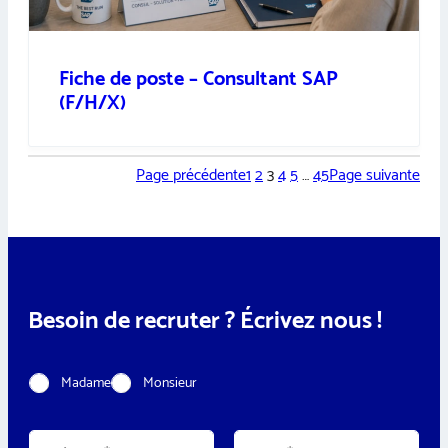
Fiche de poste – Consultant SAP
(F/H/X)
Page précédente
1
2
3
4
5
…
45
Page suivante
Besoin de recruter ? Écrivez nous !
C
Madame
Monsieur
i
v
i
N