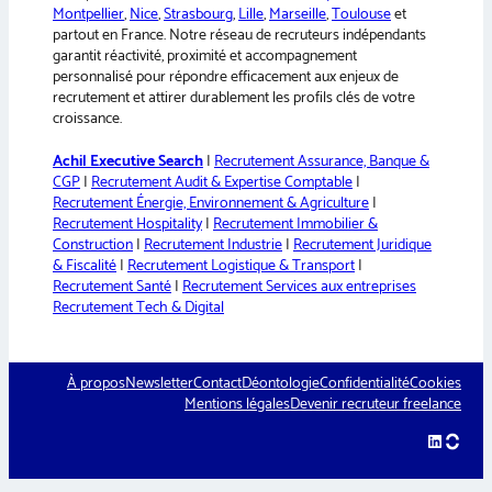
Montpellier
,
Nice
,
Strasbourg
,
Lille
,
Marseille
,
Toulouse
et
partout en France. Notre réseau de recruteurs indépendants
garantit réactivité, proximité et accompagnement
personnalisé pour répondre efficacement aux enjeux de
recrutement et attirer durablement les profils clés de votre
croissance.
Achil Executive Search
|
Recrutement Assurance, Banque &
CGP
|
Recrutement Audit & Expertise Comptable
|
Recrutement Énergie, Environnement & Agriculture
|
Recrutement Hospitality
|
Recrutement Immobilier &
Construction
|
Recrutement Industrie
|
Recrutement Juridique
& Fiscalité
|
Recrutement Logistique & Transport
|
Recrutement Santé
|
Recrutement Services aux entreprises
Recrutement Tech & Digital
À propos
Newsletter
Contact
Déontologie
Confidentialité
Cookies
Mentions légales
Devenir recruteur freelance
LinkedIn
hellow