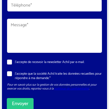
T
l
é
*
l
é
E
p
M
-
h
e
m
o
s
a
n
s
i
e
a
l
*
g
E
e
-
*
m
a
i
N
J’accepte de recevoir la newsletter Achil par e-mail.
l
e
R
w
G
R
J’accepte que la société Achil traite les données recueillies pour
s
P
G
répondre à ma demande.*
l
D
P
e
Pour en savoir plus sur la gestion de vos données personnelles et pour
D
t
exercer vos droits, reportez-vous à la
politique de confidentialité
.
*
t
e
r
Envoyer