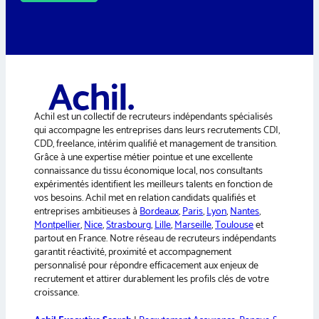
A
l
t
e
r
n
a
Achil est un collectif de recruteurs indépendants spécialisés
t
qui accompagne les entreprises dans leurs recrutements CDI,
i
CDD, freelance, intérim qualifié et management de transition.
v
Grâce à une expertise métier pointue et une excellente
e
connaissance du tissu économique local, nos consultants
:
expérimentés identifient les meilleurs talents en fonction de
vos besoins. Achil met en relation candidats qualifiés et
entreprises ambitieuses à
Bordeaux
,
Paris
,
Lyon
,
Nantes
,
Montpellier
,
Nice
,
Strasbourg
,
Lille
,
Marseille
,
Toulouse
et
partout en France. Notre réseau de recruteurs indépendants
garantit réactivité, proximité et accompagnement
personnalisé pour répondre efficacement aux enjeux de
recrutement et attirer durablement les profils clés de votre
croissance.