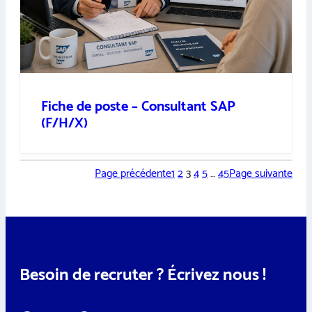
Fiche de poste – Consultant SAP
(F/H/X)
Page précédente
1
2
3
4
5
…
45
Page suivante
Besoin de recruter ? Écrivez nous !
*