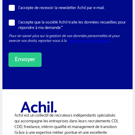
N
J’accepte de recevoir la newsletter Achil par e-mail.
e
w
R
J’accepte que la société Achil traite les données recueillies pour
s
G
répondre à ma demande.*
l
P
e
Pour en savoir plus sur la gestion de vos données personnelles et pour
D
t
exercer vos droits, reportez-vous à la
politique de confidentialité
.
*
t
e
r
Envoyer
A
l
t
e
r
n
a
Achil est un collectif de recruteurs indépendants spécialisés
t
qui accompagne les entreprises dans leurs recrutements CDI,
i
CDD, freelance, intérim qualifié et management de transition.
v
Grâce à une expertise métier pointue et une excellente