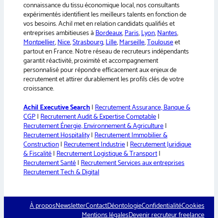
e
connaissance du tissu économique local, nos consultants
:
expérimentés identifient les meilleurs talents en fonction de
vos besoins. Achil met en relation candidats qualifiés et
entreprises ambitieuses à
Bordeaux
,
Paris
,
Lyon
,
Nantes
,
Montpellier
,
Nice
,
Strasbourg
,
Lille
,
Marseille
,
Toulouse
et
partout en France. Notre réseau de recruteurs indépendants
garantit réactivité, proximité et accompagnement
personnalisé pour répondre efficacement aux enjeux de
recrutement et attirer durablement les profils clés de votre
croissance.
Achil Executive Search
|
Recrutement Assurance, Banque &
CGP
|
Recrutement Audit & Expertise Comptable
|
Recrutement Énergie, Environnement & Agriculture
|
Recrutement Hospitality
|
Recrutement Immobilier &
Construction
|
Recrutement Industrie
|
Recrutement Juridique
& Fiscalité
|
Recrutement Logistique & Transport
|
Recrutement Santé
|
Recrutement Services aux entreprises
Recrutement Tech & Digital
À propos
Newsletter
Contact
Déontologie
Confidentialité
Cookies
Mentions légales
Devenir recruteur freelance