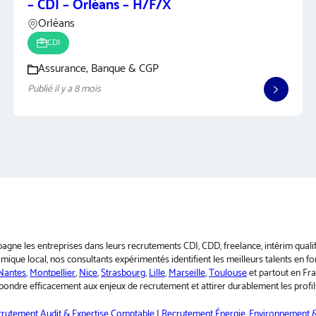
– CDI – Orléans – H/F/X
Orléans
CDI
Assurance, Banque & CGP
Publié il y a 8 mois
pagne les entreprises dans leurs recrutements CDI, CDD, freelance, intérim qual
ique local, nos consultants expérimentés identifient les meilleurs talents en fo
Nantes
,
Montpellier
,
Nice
,
Strasbourg
,
Lille
,
Marseille
,
Toulouse
et partout en Fr
ondre efficacement aux enjeux de recrutement et attirer durablement les profils
rutement Audit & Expertise Comptable
|
Recrutement Énergie, Environnement &