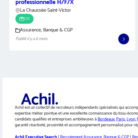
professionnelle H/F/X
La Chaussée-Saint-Victor
CDI
Assurance, Banque & CGP
Publié il y a 6 mois
Achil est un collectif de recruteurs indépendants spécialisés qui accom
expertise métier pointue et une excellente connaissance du tissu économ
candidats qualifiés et entreprises ambitieuses à
Bordeaux
,
Paris
,
Lyon
,
garantit réactivité, proximité et accompagnement personnalisé pour rép
Achil Executive Search
|
Recrutement Assurance, Banque & CGP
|
Rec