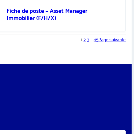
Fiche de poste – Asset Manager
Immobilier (F/H/X)
1
2
3
…
45
Page suivante