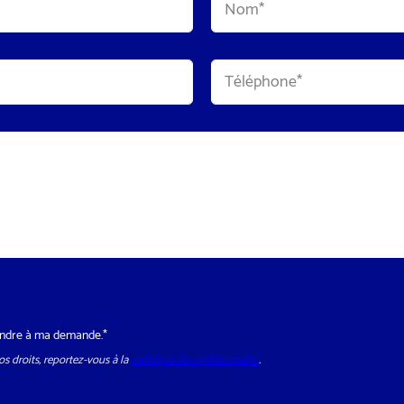
Nom
T
é
l
é
p
h
o
n
e
*
épondre à ma demande.*
s droits, reportez-vous à la
politique de confidentialité
.