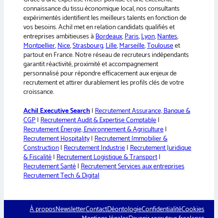
e
connaissance du tissu économique local, nos consultants
:
expérimentés identifient les meilleurs talents en fonction de
vos besoins. Achil met en relation candidats qualifiés et
entreprises ambitieuses à
Bordeaux
,
Paris
,
Lyon
,
Nantes
,
Montpellier
,
Nice
,
Strasbourg
,
Lille
,
Marseille
,
Toulouse
et
partout en France. Notre réseau de recruteurs indépendants
garantit réactivité, proximité et accompagnement
personnalisé pour répondre efficacement aux enjeux de
recrutement et attirer durablement les profils clés de votre
croissance.
Achil Executive Search
|
Recrutement Assurance, Banque &
CGP
|
Recrutement Audit & Expertise Comptable
|
Recrutement Énergie, Environnement & Agriculture
|
Recrutement Hospitality
|
Recrutement Immobilier &
Construction
|
Recrutement Industrie
|
Recrutement Juridique
& Fiscalité
|
Recrutement Logistique & Transport
|
Recrutement Santé
|
Recrutement Services aux entreprises
Recrutement Tech & Digital
À propos
Newsletter
Contact
Déontologie
Confidentialité
Cookies