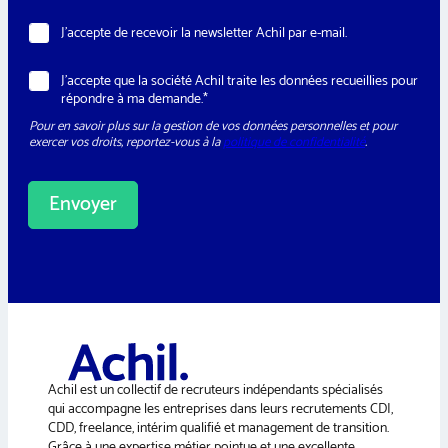
N
J’accepte de recevoir la newsletter Achil par e-mail.
e
w
M
R
J’accepte que la société Achil traite les données recueillies pour
s
i
G
répondre à ma demande.*
l
s
P
e
e
Pour en savoir plus sur la gestion de vos données personnelles et pour
D
t
E
exercer vos droits, reportez-vous à la
politique de confidentialité
.
*
t
-
e
m
r
a
Envoyer
i
l
*
A
l
t
e
r
n
a
Achil est un collectif de recruteurs indépendants spécialisés
t
qui accompagne les entreprises dans leurs recrutements CDI,
i
CDD, freelance, intérim qualifié et management de transition.
v
Grâce à une expertise métier pointue et une excellente