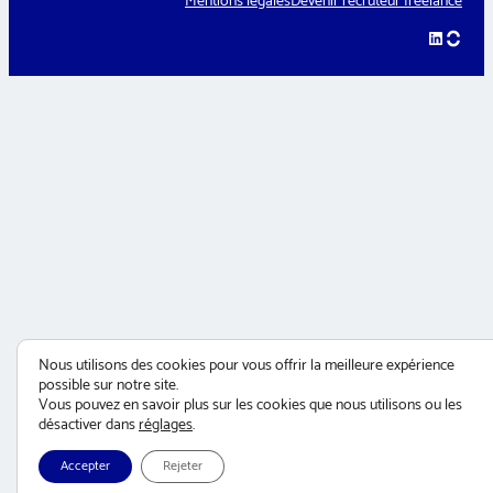
Mentions légales
Devenir recruteur freelance
LinkedIn
hellow
Nous utilisons des cookies pour vous offrir la meilleure expérience
possible sur notre site.
Vous pouvez en savoir plus sur les cookies que nous utilisons ou les
désactiver dans
réglages
.
Accepter
Rejeter