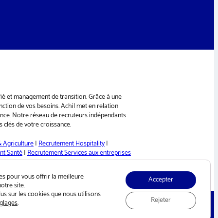
ifié et management de transition. Grâce à une
nction de vos besoins. Achil met en relation
ance. Notre réseau de recruteurs indépendants
 clés de votre croissance.
 Agriculture
|
Recrutement Hospitality
|
nt Santé
|
Recrutement Services aux entreprises
s pour vous offrir la meilleure
Accepter
otre site.
us sur les cookies que nous utilisons
Rejeter
glages
.
LinkedIn
hellow
ie
Confidentialité
Cookies
Mentions légales
Devenir recruteur freelance