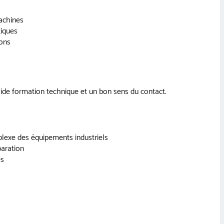
machines
tiques
ions
lide formation technique et un bon sens du contact.
exe des équipements industriels
paration
es