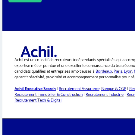
A
l
t
e
r
n
a
t
i
Achil est un collectif de recruteurs indépendants spécialisés qui accom
v
expertise métier pointue et une excellente connaissance du tissu économ
candidats qualifiés et entreprises ambitieuses à
Bordeaux
,
Paris
,
Lyon
,
e
garantit réactivité, proximité et accompagnement personnalisé pour rép
:
Achil Executive Search
|
Recrutement Assurance, Banque & CGP
|
Rec
Recrutement Immobilier & Construction
|
Recrutement Industrie
|
Recr
Recrutement Tech & Digital