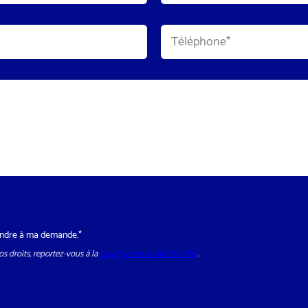
Nom
T
é
l
é
p
h
o
n
e
*
épondre à ma demande.*
s droits, reportez-vous à la
politique de confidentialité
.