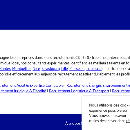
pagne les entreprises dans leurs recrutements CDI, CDD, freelance, intérim qual
ique local, nos consultants expérimentés identifient les meilleurs talents en fo
Nantes
,
Montpellier
,
Nice
,
Strasbourg
,
Lille
,
Marseille
,
Toulouse
et partout en Fr
ondre efficacement aux enjeux de recrutement et attirer durablement les profils
rutement Audit & Expertise Comptable
|
Recrutement Énergie, Environnement &
utement Juridique & Fiscalité
|
Recrutement Logistique & Transport
|
Recruteme
Nous utilisons des cookie
expérience possible sur n
Vous pouvez en savoir pl
ou les désactiver dans
ré
À propos
Newsletter
Contact
Déontolog