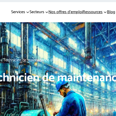
Services
Secteurs
Nos offres d’emploi
Ressources
Blog
 – Technicien de maintenance (F/H/X)
echnicien de maintenan