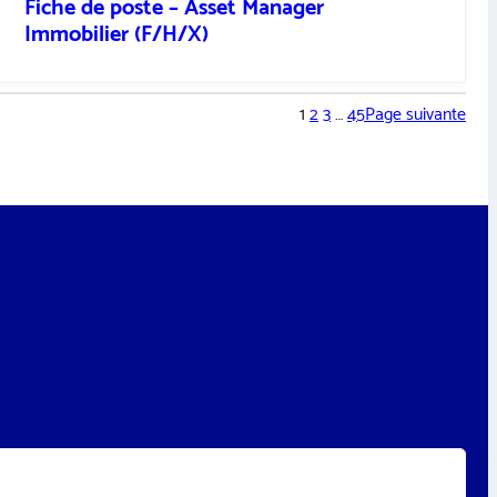
Fiche de poste – Asset Manager
Immobilier (F/H/X)
1
2
3
…
45
Page suivante