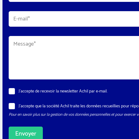
t
Prénom
*
é
R
E
*
G
-
P
m
D
a
N
i
e
M
l
w
e
*
s
s
l
s
e
a
t
g
t
e
e
*
r
*
T
N
J’accepte de recevoir la newsletter Achil par e-mail.
é
e
l
w
é
R
J’accepte que la société Achil traite les données recueillies pour r
s
p
G
l
h
Pour en savoir plus sur la gestion de vos données personnelles et pour exercer vo
P
e
o
D
t
n
*
t
e
Envoyer
e
r