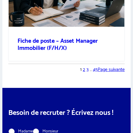
Fiche de poste – Asset Manager
Immobilier (F/H/X)
1
2
3
…
45
Page suivante
Besoin de recruter ? Écrivez nous !
C
Madame
Monsieur