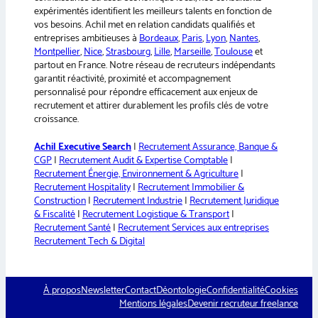
:
expérimentés identifient les meilleurs talents en fonction de
vos besoins. Achil met en relation candidats qualifiés et
entreprises ambitieuses à
Bordeaux
,
Paris
,
Lyon
,
Nantes
,
Montpellier
,
Nice
,
Strasbourg
,
Lille
,
Marseille
,
Toulouse
et
partout en France. Notre réseau de recruteurs indépendants
garantit réactivité, proximité et accompagnement
personnalisé pour répondre efficacement aux enjeux de
recrutement et attirer durablement les profils clés de votre
croissance.
Achil Executive Search
|
Recrutement Assurance, Banque &
CGP
|
Recrutement Audit & Expertise Comptable
|
Recrutement Énergie, Environnement & Agriculture
|
Recrutement Hospitality
|
Recrutement Immobilier &
Construction
|
Recrutement Industrie
|
Recrutement Juridique
& Fiscalité
|
Recrutement Logistique & Transport
|
Recrutement Santé
|
Recrutement Services aux entreprises
Recrutement Tech & Digital
À propos
Newsletter
Contact
Déontologie
Confidentialité
Cookies
Mentions légales
Devenir recruteur freelance