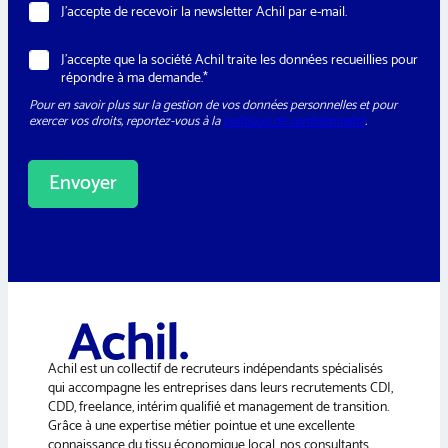
N
J’accepte de recevoir la newsletter Achil par e-mail.
é
e
l
w
é
R
J’accepte que la société Achil traite les données recueillies pour
s
p
G
répondre à ma demande.*
l
h
P
e
o
Pour en savoir plus sur la gestion de vos données personnelles et pour
D
t
n
exercer vos droits, reportez-vous à la
politique de confidentialité
.
*
t
e
e
N
r
e
Envoyer
w
s
A
l
e
l
t
t
t
e
e
r
r
M
n
i
a
s
Achil est un collectif de recruteurs indépendants spécialisés
e
t
qui accompagne les entreprises dans leurs recrutements CDI,
i
CDD, freelance, intérim qualifié et management de transition.
v
Grâce à une expertise métier pointue et une excellente
e
connaissance du tissu économique local, nos consultants