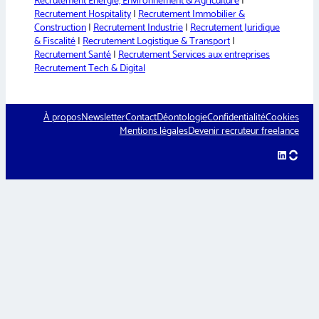
Recrutement Énergie, Environnement & Agriculture
|
Recrutement Hospitality
|
Recrutement Immobilier &
Construction
|
Recrutement Industrie
|
Recrutement Juridique
& Fiscalité
|
Recrutement Logistique & Transport
|
Recrutement Santé
|
Recrutement Services aux entreprises
Recrutement Tech & Digital
À propos
Newsletter
Contact
Déontologie
Confidentialité
Cookies
Mentions légales
Devenir recruteur freelance
LinkedIn
hellow