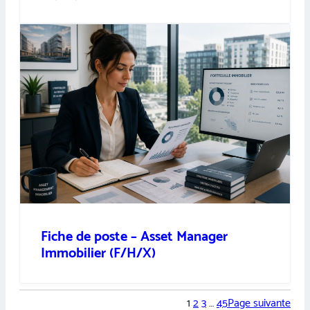
Fiche de poste – Asset Manager
Immobilier (F/H/X)
1
2
3
…
45
Page suivante