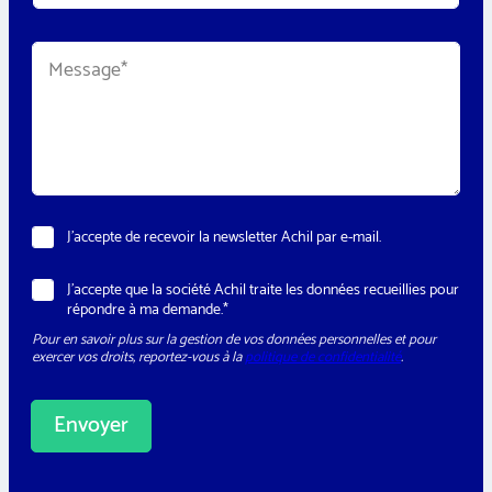
*
é
*
p
M
h
e
o
s
n
s
e
a
*
g
e
*
N
J’accepte de recevoir la newsletter Achil par e-mail.
e
w
R
J’accepte que la société Achil traite les données recueillies pour
s
G
répondre à ma demande.*
l
P
e
Pour en savoir plus sur la gestion de vos données personnelles et pour
D
t
exercer vos droits, reportez-vous à la
politique de confidentialité
.
*
t
e
r
Envoyer
A
l