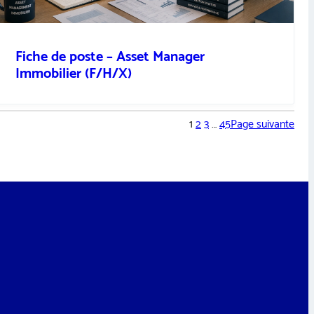
Fiche de poste – Asset Manager
Immobilier (F/H/X)
1
2
3
…
45
Page suivante