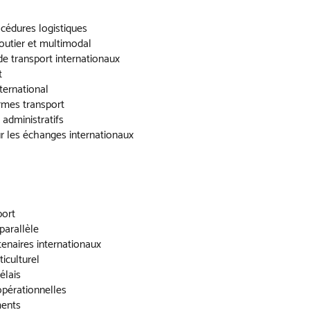
océdures logistiques
outier et multimodal
e transport internationaux
t
ternational
ormes transport
 administratifs
r les échanges internationaux
port
parallèle
rtenaires internationaux
iculturel
élais
opérationnelles
ments